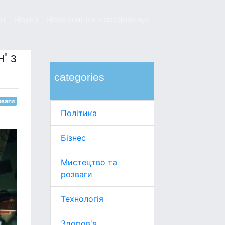
рт
Наука
Навколишнє середовище
' з
categories
зваги
Політика
Бізнес
Мистецтво та
розваги
Технологія
Здоров'я