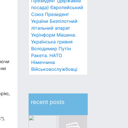
Президент (державна
посада)
Європейський
Союз
Президент
України
Безпілотний
літальний апарат
Укрінформ
Машина.
Українська гривня
Володимир Путін
Ракета.
НАТО
уючи
Німеччина
ини
Військовослужбовці
орію,
recent posts
").