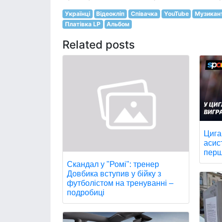
Українці
Відеокліп
Співачка
YouTube
Музикан
Платівка LP
Альбом
Related posts
Цига
асис
перш
Скандал у "Ромі": тренер
Довбика вступив у бійку з
футболістом на тренуванні –
подробиці