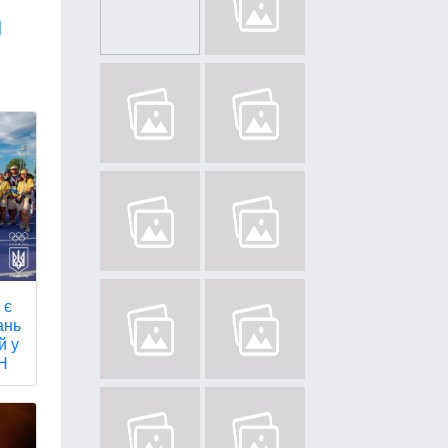
 є
ань
й у
НН