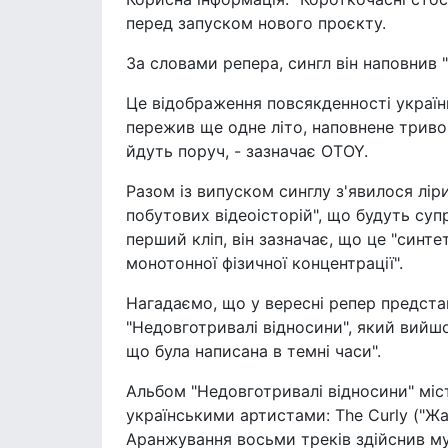
перед запуском нового проєкту.
За словами репера, сингл він наповнив
Це відображення повсякденності україн
пережив ще одне літо, наповнене трив
йдуть поруч, - зазначає OTOY.
Разом із випуском синглу з'явилося лір
побутових відеоісторій", що будуть су
перший кліп, він зазначає, що це "синте
монотонної фізичної концентрації".
Нагадаємо, що у вересні репер предста
"Недовготривалі відносини", який вийшо
що була написана в темні часи".
Альбом "Недовготривалі відносини" міст
українськими артистами: The Curly ("Жарп
Аранжування восьми треків здійснив му