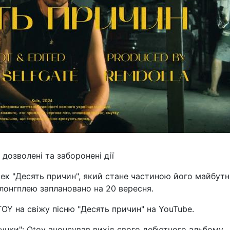
дозволені та заборонені дії
ек "Десять причин", який стане частиною його майбут
 лонгплею заплановано на 20 вересня.
OY на свіжу пісню "Десять причин" на YouTube.
сунки": Otoy анонсував вихід свого дебютного альбому