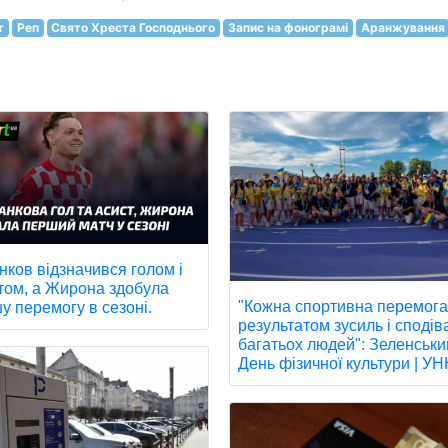
т
Реп
Свято Хреста Господнього
Запис на фонограмі
Аранжування
нков відзначився голом і
том, а Жирона здобула
"Кожна спортивна перемога
у перемогу в сезоні.
результатом зусиль і сподів
багатьох людей": Зеленськи
День фізичної культури | У