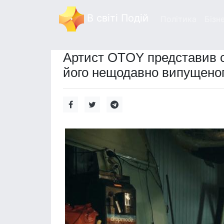
В світі Подій
Політика
Бізн
Артист OTOY представив св
його нещодавно випущеног