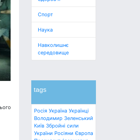
Спорт
Наука
Навколишнє
середовище
tags
нього
Росія
Україна
Українці
Володимир Зеленський
Київ
Збройні сили
України
Росіяни
Європа