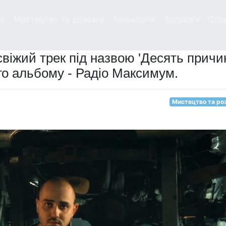
ес
Мистецтво та розваги
Технологія
Здоров'я
Спо
іжий трек під назвою 'Десять причин
о альбому - Радіо Максимум.
Мистецтво та ро