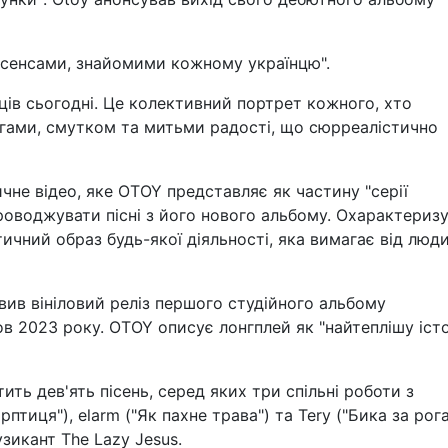
 "сенсами, знайомими кожному українцю".
ців сьогодні. Це колективний портрет кожного, хто
огами, смутком та митьми радості, що сюрреалістично
ичне відео, яке OTOY представляє як частину "серії
проводжувати пісні з його нового альбому. Охарактериз
тичний образ будь-якої діяльності, яка вимагає від люд
вив вініловий реліз першого студійного альбому
в 2023 року. OTOY описує лонгплей як "найтеплішу іст
ить дев'ять пісень, серед яких три спільні роботи з
тиця"), elarm ("Як пахне трава") та Tery ("Бика за рога
зикант The Lazy Jesus.