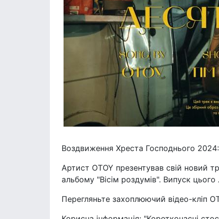
Воздвиження Хреста Господнього 2024: 
Артист OTOY презентував свій новий тр
альбому "Вісім роздумів". Випуск цього
Перегляньте захоплюючий відео-кліп OT
Корисна інформація: "Короткочасні сто