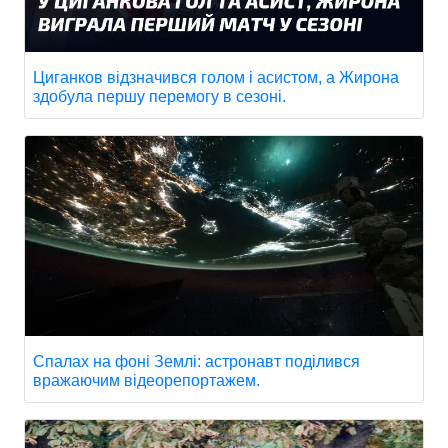
Циганков відзначився голом і асистом, а Жирона
здобула першу перемогу в сезоні.
Спалах на фоні Землі: астронавт поділився
вражаючим відеорепортажем.