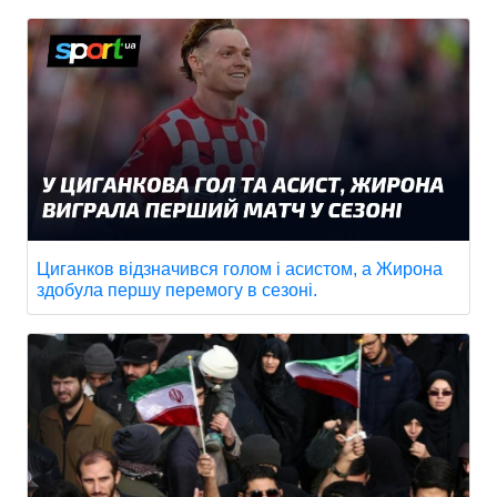
Циганков відзначився голом і асистом, а Жирона
здобула першу перемогу в сезоні.