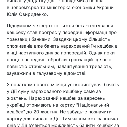
виплат у додатку Дія," - повідомила перша
віцепрем'єрка та міністерка економіки України
Юлія Свириденко.
Підсумком четвертого тижня бета-тестування
кешбеку став прогрес у передачі інформації про
транзакції банками. Завдяки цьому більшість
споживачів вже бачать нарахований їм кешбек в
кінці наступного дня за попередній. Однак поки
процес передачі і обробки транзакцій ще не є
повністю стабільним, налаштування тривають,
зауважили в галузевому відомстві.
З початком нового місяця усі користувачі бачать
у Дії суму нарахованого кешбеку саме за
жовтень. Нарахований кешбек за вересень
українці отримають на картку "Національний
кешбек" до 20 жовтня. Не забудьте позначити
картку для виплат в Дії. Тим часом вже за кілька
днів у Дії з'явиться можливість бачити кешбек за