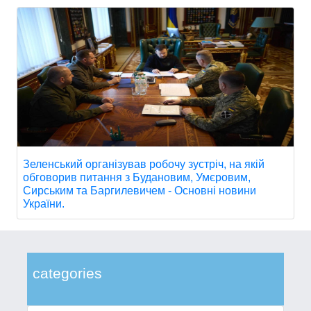
Зеленський організував робочу зустріч, на якій
обговорив питання з Будановим, Умєровим,
Сирським та Баргилевичем - Основні новини
України.
categories