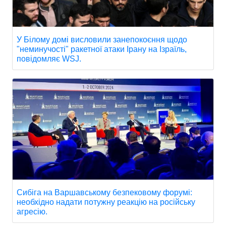
У Білому домі висловили занепокоєння щодо
"неминучості" ракетної атаки Ірану на Ізраїль,
повідомляє WSJ.
Сибіга на Варшавському безпековому форумі:
необхідно надати потужну реакцію на російську
агресію.