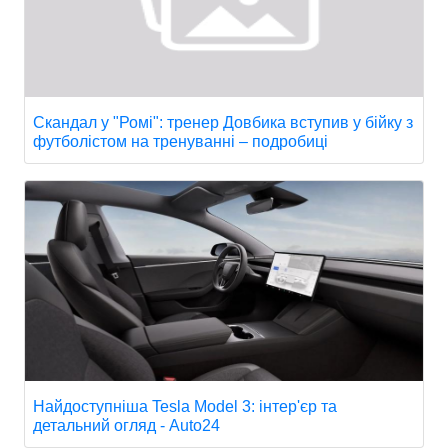
Скандал у "Ромі": тренер Довбика вступив у бійку з
футболістом на тренуванні – подробиці
Найдоступніша Tesla Model 3: інтер'єр та
детальний огляд - Auto24