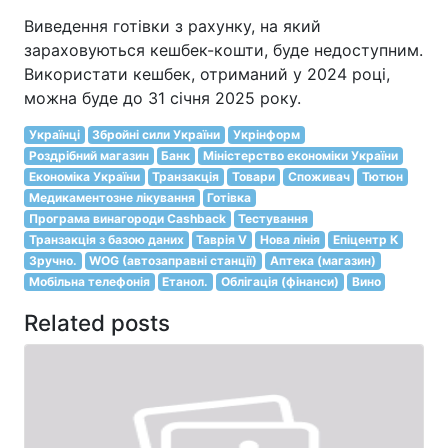
Виведення готівки з рахунку, на який
зараховуються кешбек-кошти, буде недоступним.
Використати кешбек, отриманий у 2024 році,
можна буде до 31 січня 2025 року.
Українці
Збройні сили України
Укрінформ
Роздрібний магазин
Банк
Міністерство економіки України
Економіка України
Транзакція
Товари
Споживач
Тютюн
Медикаментозне лікування
Готівка
Програма винагороди Cashback
Тестування
Транзакція з базою даних
Таврія V
Нова лінія
Епіцентр К
Зручно.
WOG (автозаправні станції)
Аптека (магазин)
Мобільна телефонія
Етанол.
Облігація (фінанси)
Вино
Related posts