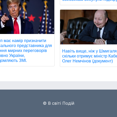
п має намір призначити
іального представника для
ння мирних переговорів
Навіть вище, ніж у Шмигаля
овно України,
скільки отримує міністр Каб
домляють ЗМІ.
Олег Немчінов (документ)
© В світі Подій