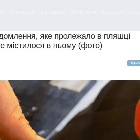
ес
Мистецтво та розваги
Технологія
Здоров'я
Спо
ідомлення, яке пролежало в пляшці
ме містилося в ньому (фото)
Техно