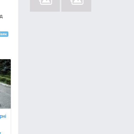
ід
аяк
рні
.