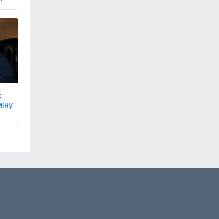
:
міну