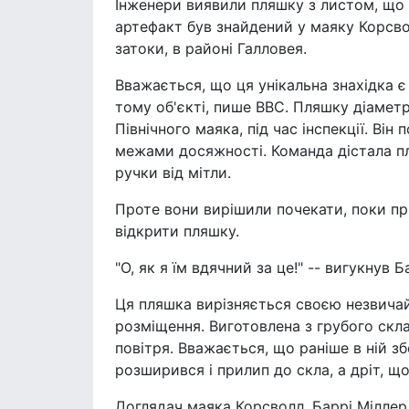
Інженери виявили пляшку з листом, що д
артефакт був знайдений у маяку Корсвол
затоки, в районі Галловея.
Вважається, що ця унікальна знахідка 
тому об'єкті, пише BBC. Пляшку діамет
Північного маяка, під час інспекції. Він 
межами досяжності. Команда дістала п
ручки від мітли.
Проте вони вирішили почекати, поки пр
відкрити пляшку.
"О, як я їм вдячний за це!" -- вигукнув Б
Ця пляшка вирізняється своєю незвича
розміщення. Виготовлена з грубого ск
повітря. Вважається, що раніше в ній зб
розширився і прилип до скла, а дріт, що
Доглядач маяка Корсволл, Баррі Міллер,