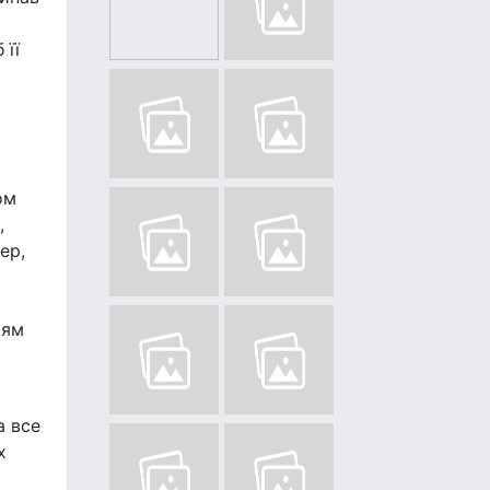
 її
ом
,
ер,
ьям
а все
х