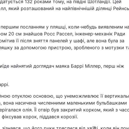
атується 132 роками тому, на півдні Шотландії. Цей
л, який розташований на найпівнічнішій ділянці Рейнсь
є першим посланням у пляшці, коли-небудь виявленим н
ром 20 см знайшов Росс Рассел, інженер-механік Ради
помітив її після зняття панелей у шафі, але вона була за
ляшку за допомогою пристрою, зробленого з мотузки т
иїде найнятий доглядач маяка Баррі Міллер, перш ніж
аррі.
йною опуклою основою, що унеможливлює її вертикаль
ла, вона насичена численними маленькими бульбашками
ерігалася олія. Її отвір був закритий корком, який з час
 фіксував корок, піддався корозії.
 зізнався, що його руки тряслися від хв激і, коли він по