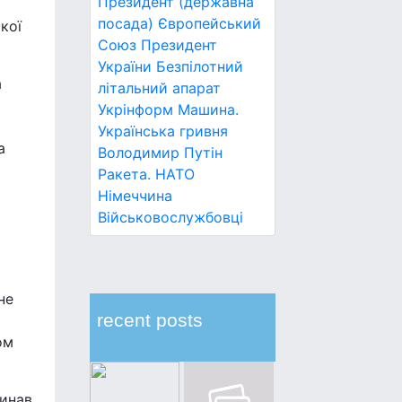
Президент (державна
посада)
Європейський
кої
Союз
Президент
України
Безпілотний
а
літальний апарат
Укрінформ
Машина.
Українська гривня
а
Володимир Путін
Ракета.
НАТО
Німеччина
Військовослужбовці
не
recent posts
ом
чинав