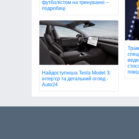
футболістом на тренуванні –
подробиці
Трам
спец
веде
стос
пові
Найдоступніша Tesla Model 3:
інтер'єр та детальний огляд -
Auto24