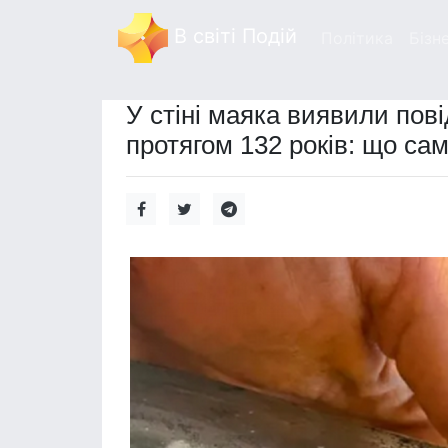
В світі Подій
Політика
Бізн
У стіні маяка виявили пов
протягом 132 років: що са