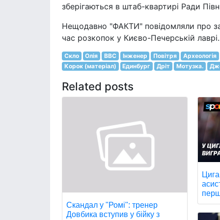
зберігаються в штаб-квартирі Ради Півн
Нещодавно "ФАКТИ" повідомляли про зах
час розкопок у Києво-Печерській лаврі.
Скло
Олія
BBC
Інженер
Повітря
Археологія
Корок (матеріал)
Единбург
Дріт
Мотузка.
Дже
Related posts
Цига
асис
перш
Скандал у "Ромі": тренер
Довбика вступив у бійку з