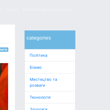
рт
Наука
Навколишнє середовище
categories
логія
Політика
Бізнес
Мистецтво та
розваги
Технологія
Здоров'я