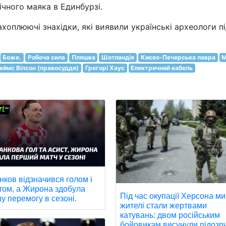
ічного маяка в Единбурзі.
оплюючі знахідки, які виявили українські археологи п
Боже.
Робоча сила
Пляшка
Шотландія
Києво-Печерська лавра
М
ймс Вілсон (правосуддя)
Грегорі Хаус
Електричний кабель
нков відзначився голом і
том, а Жирона здобула
Під час окупації Херсона ми
у перемогу в сезоні.
жителі стали жертвами
катувань: двом російським
бойовикам висунули підозру