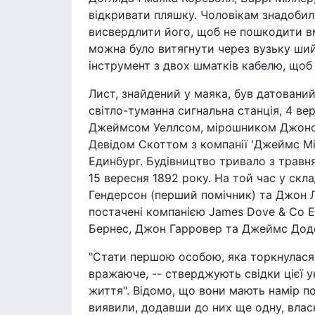
відкривати пляшку. Чоловікам знадобил
висвердлити його, щоб не пошкодити вм
можна було витягнути через вузьку ши
інструмент з двох шматків кабелю, щоб 
Лист, знайдений у маяка, був датовани
світло-туманна сигнальна станція, 4 ве
Джеймсом Уеллсом, мірошником Джоно
Девідом Скоттом з компанії 'Джеймс Міл
Единбург. Будівництво тривало з травня
15 вересня 1892 року. На той час у скл
Гендерсон (перший помічник) та Джон Л
постачені компанією James Dove & Co En
Бернес, Джон Гарровер та Джеймс Додс
"Стати першою особою, яка торкнулася
вражаюче, -- стверджують свідки цієї ун
життя". Відомо, що вони мають намір по
виявили, додавши до них ще одну, влас