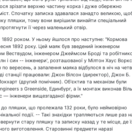
ося зрізати верхню частину корка і дуже обережно
іст. Спочатку записка здавалася занадто великою, щоб
йку пляшки, тому вони вирішили винайти спеціальний
протягнути її через маленький отвір.
й 1892 роком. У ньому йшлося про наступне: "Кормова
ресня 1892 року. Цей маяк був зведений інженером
м Вествудом, інженером Джеймсом Броді та робітник
н і син -- інженери', розташованої у Мілтон Хаус Воркс
 по вересень, а запалення маяка відбулося в ніч на четв
аді станції працювали: Джон Вілсон (директор), Джон Б.
окхарт (другий помічник). Об'єктив та механізм були
gineers з Greenside, Единбург, а їх монтаж виконав Віл
 — інженери вищезгаданої фірми."
 до пляшки, що пролежала 132 роки, було неймовірно
ікальної події. -- Такі знахідки трапляються лише раз н
вернути стару пляшку та записку назад у те місце, де ї
ного виготовлення. Старовинні предмети наразі