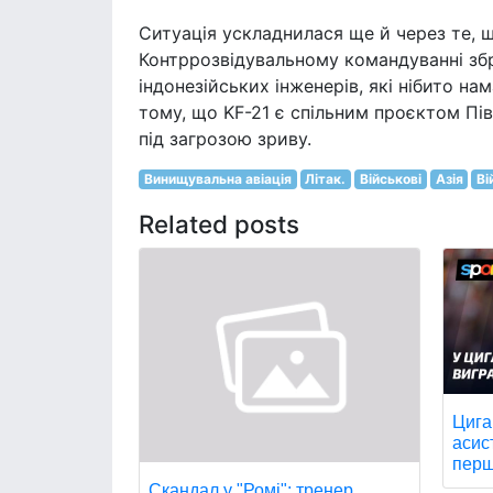
Ситуація ускладнилася ще й через те, щ
Контррозвідувальному командуванні збр
індонезійських інженерів, які нібито на
тому, що KF-21 є спільним проєктом Півд
під загрозою зриву.
Винищувальна авіація
Літак.
Військові
Азія
Ві
Related posts
Цига
асис
перш
Скандал у "Ромі": тренер