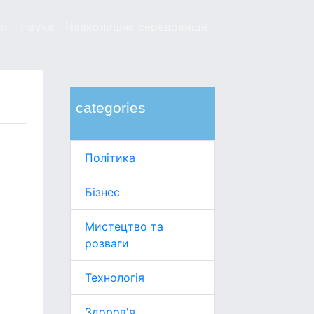
рт
Наука
Навколишнє середовище
categories
Політика
Бізнес
Мистецтво та
розваги
Технологія
Здоров'я