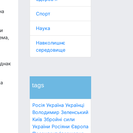
на
Спорт
Наука
ли
ема,
Навколишнє
середовище
однак
ка
tags
Росія
Україна
Українці
Володимир Зеленський
Київ
Збройні сили
України
Росіяни
Європа