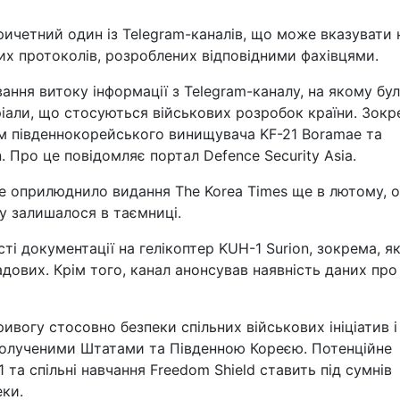
ричетний один із Telegram-каналів, що може вказувати 
вих протоколів, розроблених відповідними фахівцями.
вання витоку інформації з Telegram-каналу, на якому бу
ріали, що стосуються військових розробок країни. Зокр
ям південнокорейського винищувача KF-21 Boramae та
. Про це повідомляє портал Defence Security Asia.
е оприлюднило видання The Korea Times ще в лютому, 
у залишалося в таємниці.
і документації на гелікоптер KUH-1 Surion, зокрема, я
дових. Крім того, канал анонсував наявність даних про
ивогу стосовно безпеки спільних військових ініціатив і
полученими Штатами та Південною Кореєю. Потенційне
та спільні навчання Freedom Shield ставить під сумнів
еки.