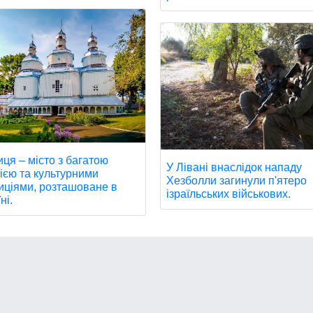
иця – місто з багатою
У Лівані внаслідок нападу
рією та культурними
Хезболли загинули п'ятеро
иціями, розташоване в
ізраїльських військових.
ні.