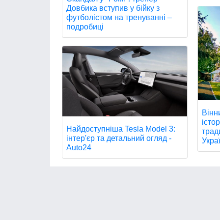
Довбика вступив у бійку з
футболістом на тренуванні –
подробиці
Вінн
істо
Найдоступніша Tesla Model 3:
трад
інтер'єр та детальний огляд -
Украї
Auto24