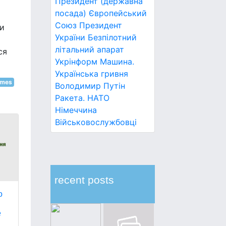
Президент (державна
посада)
Європейський
Союз
Президент
ти
України
Безпілотний
літальний апарат
ся
Укрінформ
Машина.
Українська гривня
imes
Володимир Путін
Ракета.
НАТО
Німеччина
Військовослужбовці
recent posts
о
е