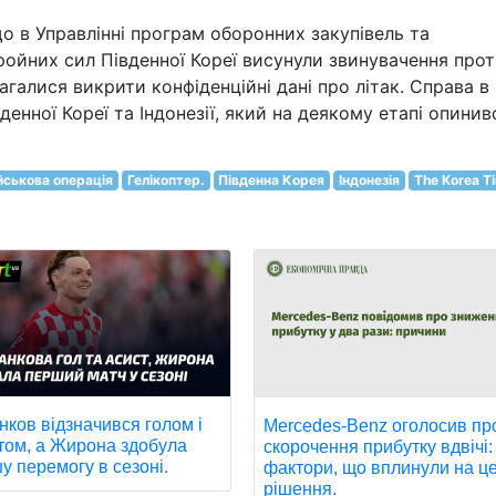
о в Управлінні програм оборонних закупівель та
ойних сил Південної Кореї висунули звинувачення про
магалися викрити конфіденційні дані про літак. Справа в
енної Кореї та Індонезії, який на деякому етапі опинив
йськова операція
Гелікоптер.
Південна Корея
Індонезія
The Korea T
нков відзначився голом і
Mercedes-Benz оголосив пр
том, а Жирона здобула
скорочення прибутку вдвічі:
у перемогу в сезоні.
фактори, що вплинули на ц
рішення.