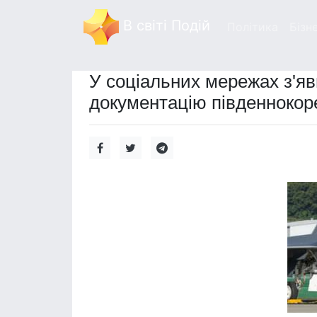
В світі Подій
Політика
Бізн
У соціальних мережах з'яв
документацію південнокор