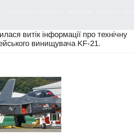
ес
Мистецтво та розваги
Технологія
Здоров'я
Спо
илася витік інформації про технічну
ейського винищувача KF-21.