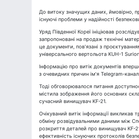
До витоку значущих даних, ймовірно, п
існуючі проблеми у надійності безпеко
Уряд Південної Кореї ініціював розсліду
запропоновані на продаж технічні мате
це документи, пов'язані з проєктуванн
універсального вертольота KUH-1 Surion
Інформацію про витік документів вперш
з очевидних причин ім'я Telegram-канал
Тоді обговорювалося питання доступност
містила зображення його основних скла
сучасний винищувач KF-21.
Очікуваний витік інформації викликав тр
обміну розвідувальними даними між С
розкриття деталей про винищувач KF-21 
ефективність існуючих протоколів безп