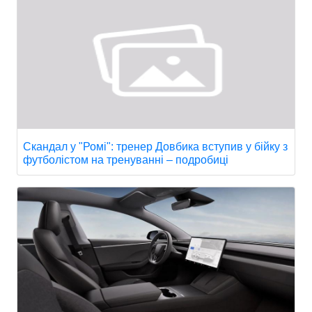
Скандал у "Ромі": тренер Довбика вступив у бійку з
футболістом на тренуванні – подробиці