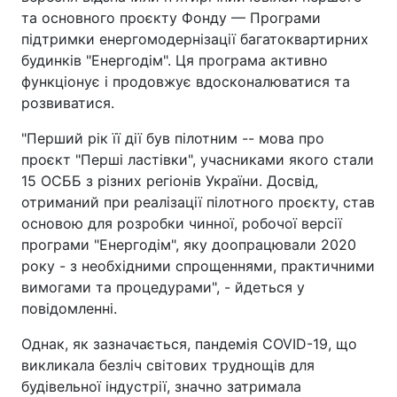
та основного проєкту Фонду — Програми
підтримки енергомодернізації багатоквартирних
будинків "Енергодім". Ця програма активно
функціонує і продовжує вдосконалюватися та
розвиватися.
"Перший рік її дії був пілотним -- мова про
проєкт "Перші ластівки", учасниками якого стали
15 ОСББ з різних регіонів України. Досвід,
отриманий при реалізації пілотного проєкту, став
основою для розробки чинної, робочої версії
програми "Енергодім", яку доопрацювали 2020
року - з необхідними спрощеннями, практичними
вимогами та процедурами", - йдеться у
повідомленні.
Однак, як зазначається, пандемія COVID-19, що
викликала безліч світових труднощів для
будівельної індустрії, значно затримала