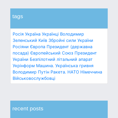
tags
Росія
Україна
Українці
Володимир
Зеленський
Київ
Збройні сили України
Росіяни
Європа
Президент (державна
посада)
Європейський Союз
Президент
України
Безпілотний літальний апарат
Укрінформ
Машина.
Українська гривня
Володимир Путін
Ракета.
НАТО
Німеччина
Військовослужбовці
recent posts