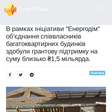
В світі Подій
В рамках ініціативи "Енергодім"
об'єднання співвласників
багатоквартирних будинків
здобули грантову підтримку на
суму близько ₴1,5 мільярда.
Політика