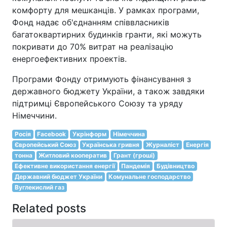
комфорту для мешканців. У рамках програми,
Фонд надає об'єднанням співвласників
багатоквартирних будинків гранти, які можуть
покривати до 70% витрат на реалізацію
енергоефективних проектів.
Програми Фонду отримують фінансування з
державного бюджету України, а також завдяки
підтримці Європейського Союзу та уряду
Німеччини.
Росія
Facebook
Укрінформ
Німеччина
Європейський Союз
Українська гривня
Журналіст
Енергія
тонна
Житловий кооператив
Грант (гроші)
Ефективне використання енергії
Пандемія
Будівництво
Державний бюджет України
Комунальне господарство
Вуглекислий газ
Related posts