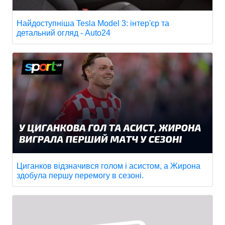
Найдоступніша Tesla Model 3: інтер'єр та
детальний огляд - Auto24
Циганков відзначився голом і асистом, а Жирона
здобула першу перемогу в сезоні.