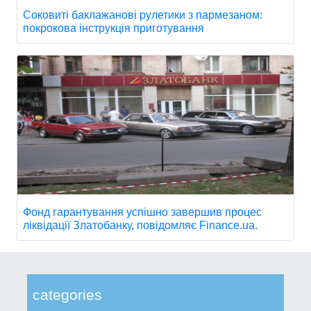
Соковиті баклажанові рулетики з пармезаном:
покрокова інструкція приготування
Фонд гарантування успішно завершив процес
ліквідації Златобанку, повідомляє Finance.ua.
categories