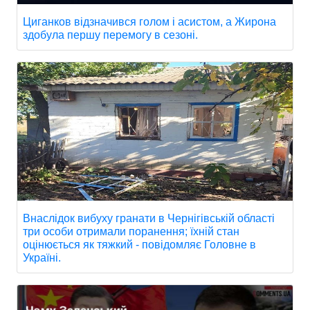
Циганков відзначився голом і асистом, а Жирона
здобула першу перемогу в сезоні.
Внаслідок вибуху гранати в Чернігівській області
три особи отримали поранення; їхній стан
оцінюється як тяжкий - повідомляє Головне в
Україні.