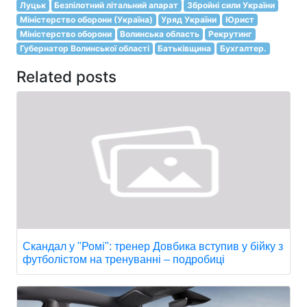
Луцьк
Безпілотний літальний апарат
Збройні сили України
Міністерство оборони (Україна)
Уряд України
Юрист
Міністерство оборони
Волинська область
Рекрутинг
Губернатор Волинської області
Батьківщина
Бухгалтер.
Related posts
Скандал у "Ромі": тренер Довбика вступив у бійку з
футболістом на тренуванні – подробиці