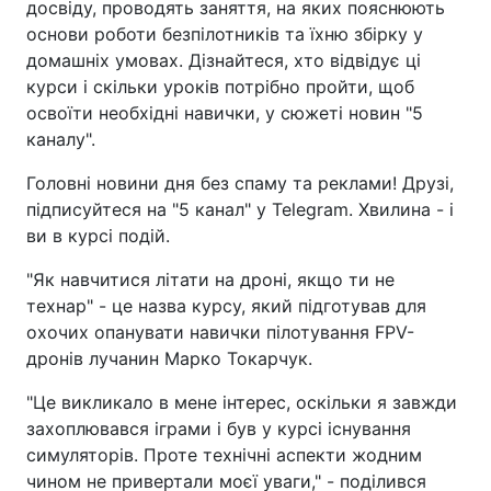
досвіду, проводять заняття, на яких пояснюють
основи роботи безпілотників та їхню збірку у
домашніх умовах. Дізнайтеся, хто відвідує ці
курси і скільки уроків потрібно пройти, щоб
освоїти необхідні навички, у сюжеті новин "5
каналу".
Головні новини дня без спаму та реклами! Друзі,
підписуйтеся на "5 канал" у Telegram. Хвилина - і
ви в курсі подій.
"Як навчитися літати на дроні, якщо ти не
технар" - це назва курсу, який підготував для
охочих опанувати навички пілотування FPV-
дронів лучанин Марко Токарчук.
"Це викликало в мене інтерес, оскільки я завжди
захоплювався іграми і був у курсі існування
симуляторів. Проте технічні аспекти жодним
чином не привертали моєї уваги," - поділився