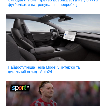
Скандал у "Ромі": тренер Довбика вступив у бійку з
футболістом на тренуванні – подробиці
Найдоступніша Tesla Model 3: інтер'єр та
детальний огляд - Auto24