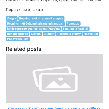
Перегляньте також:
Луцьк
Безпілотний літальний апарат
Безпілотний бойовий літальний апарат
Реклама
Міністерство освіти і науки України
5 канал (Україна)
Волонтерство
Фізика
Знання
Розсилка спаму
Навчання
Робототехніка
Related posts