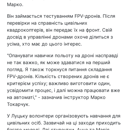
Марко.
Він займається тестуванням FPV-дронів. Після
перевірки на справність цивільних
квадрокоптерів, він передає їх на фронт. Свій
досвід в управлінні дронами охоче ділиться з
усіма, хто має до цього інтерес.
"Опанувати навички польоту на дроні насправді
не так важко, як може здаватися на перший
погляд. Я також торкнуся питання складання
FPV-дронів. Кількість створених дронів не є
критерієм успіху; важливо виготовити один,
усвідомити процес, і далі можна працювати вже
на автоматі," - зазначив інструктор Марко
Токарчук.
У Луцьку волонтери організовують навчання для
цивільних осіб. Зазвичай на ці заходи приходить
багато молоді. Дві студентки, Анна та Марія,