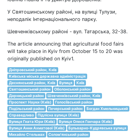
У Святошинському районі, на вулиці Тулузи,
неподалік Інтернаціонального парку.
Шевченківському районі - вул. Татарська, 32-38.
The article announcing that agricultural food fairs
will take place in Kyiv from October 15 to 20 was
originally published on Kyiv1.
Дніпровський район, Київ
Київська міська державна адміністрація
Деснянський район, Київ
Вулиця
Київ
Святошинський район
Оболонський район
Дарницький район
Шевченківський район, Київ
Проспект Науки (Київ)
Голосіївський район
Подільський район
Печерський район
Богдан Хмельницький
Справедливо
Підлісна вулиця (Київ)
Вулиця Гната Юри (Київ)
Вулиця Олеся Гончара (Київ)
Вулиця Анни Ахматової (Київ)
Бульварно-Кудрявська вулиця
Михайло Стельмах
Солом'янський район