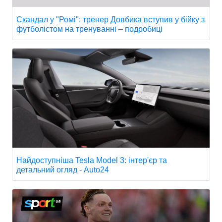
Скандал у "Ромі": тренер Довбика вступив у бійку з
футболістом на тренуванні – подробиці
Найдоступніша Tesla Model 3: інтер'єр та
детальний огляд - Auto24