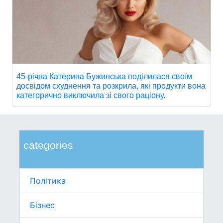
45-річна Катерина Бужинська поділилася своїм
досвідом схуднення та розкрила, які продукти вона
категорично виключила зі свого раціону.
categories
Політика
Бізнес