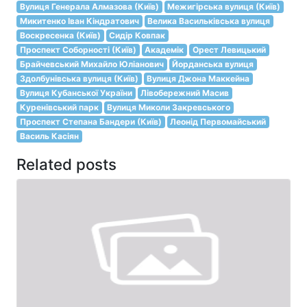
Вулиця Генерала Алмазова (Київ)
Межигірська вулиця (Київ)
Микитенко Іван Кіндратович
Велика Васильківська вулиця
Воскресенка (Київ)
Сидір Ковпак
Проспект Соборності (Київ)
Академік
Орест Левицький
Брайчевський Михайло Юліанович
Йорданська вулиця
Здолбунівська вулиця (Київ)
Вулиця Джона Маккейна
Вулиця Кубанської України
Лівобережний Масив
Куренівський парк
Вулиця Миколи Закревського
Проспект Степана Бандери (Київ)
Леонід Первомайський
Василь Касіян
Related posts