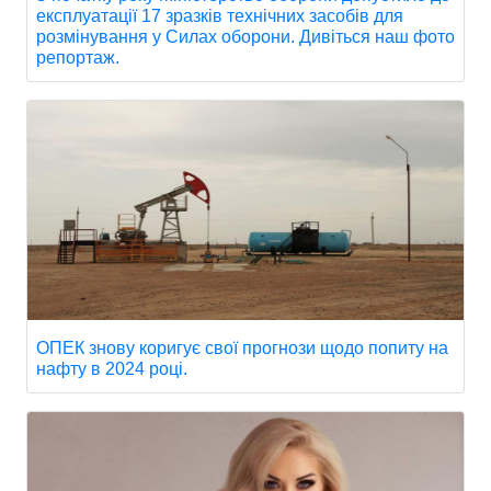
експлуатації 17 зразків технічних засобів для
розмінування у Силах оборони. Дивіться наш фото
репортаж.
ОПЕК знову коригує свої прогнози щодо попиту на
нафту в 2024 році.