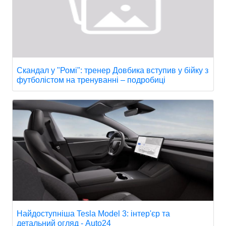
Скандал у "Ромі": тренер Довбика вступив у бійку з
футболістом на тренуванні – подробиці
Найдоступніша Tesla Model 3: інтер'єр та
детальний огляд - Auto24