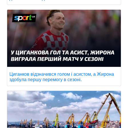
Циганков відзначився голом і асистом, а Жирона
здобула першу перемогу в сезоні.