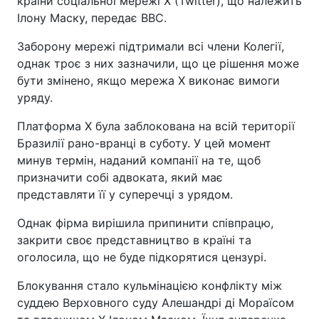
країни соціальної мережі X (Twitter), що належить
Ілону Маску, передає ВВС.
Заборону мережі підтримали всі члени Колегії,
однак троє з них зазначили, що це рішення може
бути змінено, якщо мережа Х виконає вимоги
уряду.
Платформа X була заблокована на всій території
Бразилії рано-вранці в суботу. У цей момент
минув термін, наданий компанії на те, щоб
призначити собі адвоката, який має
представляти її у суперечці з урядом.
Однак фірма вирішила припинити співпрацю,
закрити своє представництво в країні та
оголосила, що не буде підкорятися цензурі.
Блокування стало кульмінацією конфлікту між
суддею Верховного суду Алешандрі ді Мораїсом