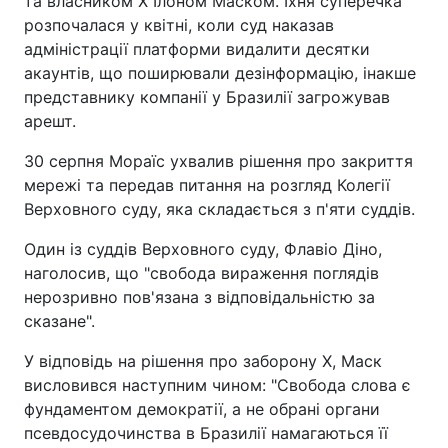
та власником X Ілоном Маском. Їхня суперечка
розпочалася у квітні, коли суд наказав
адміністрації платформи видалити десятки
акаунтів, що поширювали дезінформацію, інакше
представнику компанії у Бразилії загрожував
арешт.
30 серпня Мораїс ухвалив рішення про закриття
мережі та передав питання на розгляд Колегії
Верховного суду, яка складається з п'яти суддів.
Один із суддів Верховного суду, Флавіо Діно,
наголосив, що "свобода вираження поглядів
нерозривно пов'язана з відповідальністю за
сказане".
У відповідь на рішення про заборону X, Маск
висловився наступним чином: "Свобода слова є
фундаментом демократії, а не обрані органи
псевдосудочинства в Бразилії намагаються її