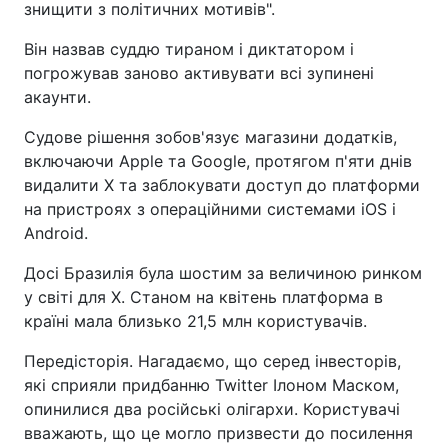
знищити з політичних мотивів".
Він назвав суддю тираном і диктатором і
погрожував заново активувати всі зупинені
акаунти.
Судове рішення зобов'язує магазини додатків,
включаючи Apple та Google, протягом п'яти днів
видалити X та заблокувати доступ до платформи
на пристроях з операційними системами iOS і
Android.
Досі Бразилія була шостим за величиною ринком
у світі для Х. Станом на квітень платформа в
країні мала близько 21,5 млн користувачів.
Передісторія. Нагадаємо, що серед інвесторів,
які сприяли придбанню Twitter Ілоном Маском,
опинилися два російські олігархи. Користувачі
вважають, що це могло призвести до посилення