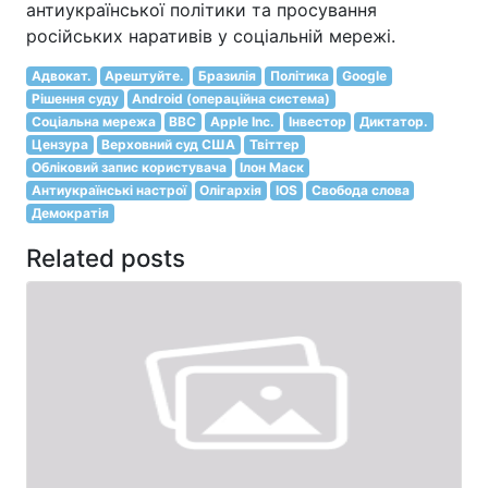
антиукраїнської політики та просування
російських наративів у соціальній мережі.
Адвокат.
Арештуйте.
Бразилія
Політика
Google
Рішення суду
Android (операційна система)
Соціальна мережа
BBC
Apple Inc.
Інвестор
Диктатор.
Цензура
Верховний суд США
Твіттер
Обліковий запис користувача
Ілон Маск
Антиукраїнські настрої
Олігархія
IOS
Свобода слова
Демократія
Related posts