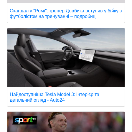
Скандал у "Ромі": тренер Довбика вступив у бійку з
футболістом на тренуванні – подробиці
Найдоступніша Tesla Model 3: інтер'єр та
детальний огляд - Auto24