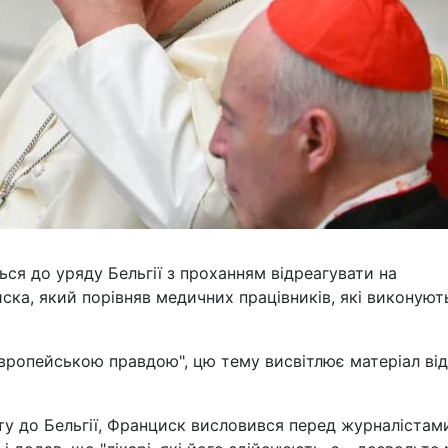
ся до уряду Бельгії з проханням відреагувати на
ка, який порівняв медичних працівників, які виконуют
Європейською правдою", цю тему висвітлює матеріал від
ту до Бельгії, Франциск висловився перед журналістам