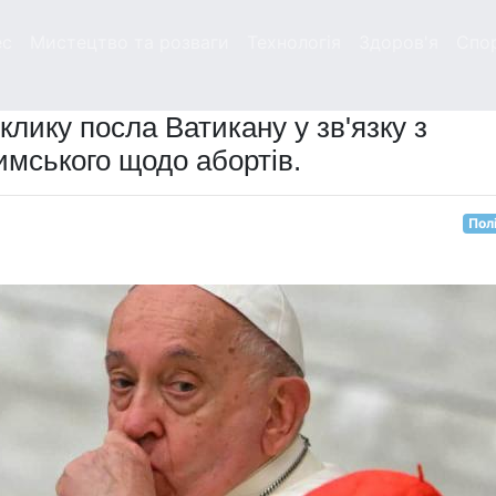
ес
Мистецтво та розваги
Технологія
Здоров'я
Спо
клику посла Ватикану у зв'язку з
мського щодо абортів.
Пол