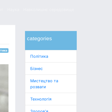
рт
Наука
Навколишнє середовище
categories
ітика
Політика
Бізнес
Мистецтво та
розваги
Технологія
Здоров'я