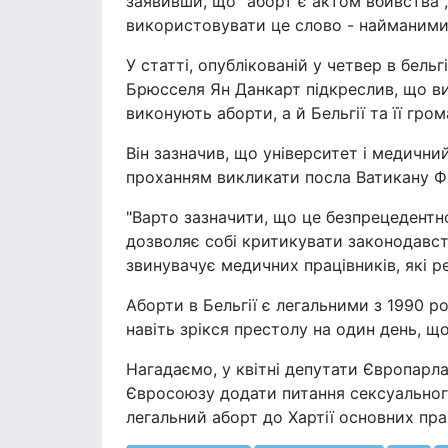
заявивши, що "аборт є актом вбивства", 
використовувати це слово - найманими
У статті, опублікованій у четвер в бель
Брюсселя Ян Данкарт підкреслив, що в
виконують аборти, а й Бельгії та її гро
Він зазначив, що університет і медични
проханням викликати посла Ватикану Ф
"Варто зазначити, що це безпрецедентно
дозволяє собі критикувати законодавство
звинувачує медичних працівників, які ре
Аборти в Бельгії є легальними з 1990 р
навіть зрікся престолу на один день, щ
Нагадаємо, у квітні депутати Європарл
Євросоюзу додати питання сексуального
легальний аборт до Хартії основних пра