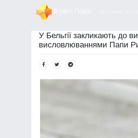
В світі Подій
Політика
Бізн
У Бельгії закликають до ви
висловлюваннями Папи Ри