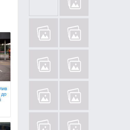
алив
 до
і