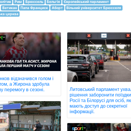
олітик
Рим
Брюссель
Бельгія
Європейський парламент
Ватикан
Папа Франциск
Аборт
Вільний університет Брюсселя
ка церква
нков відзначився голом і
том, а Жирона здобула
Литовський парламент ухв
у перемогу в сезоні.
рішення заборонити поїздки
Росії та Білорусі для осіб, як
мають доступ до секретної
інформації.