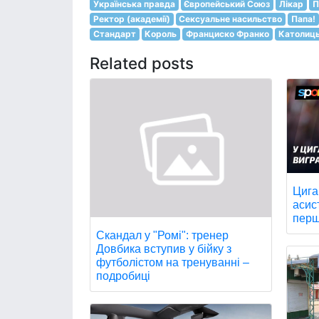
Українська правда
Європейський Союз
Лікар
П
Ректор (академії)
Сексуальне насильство
Папа!
Стандарт
Король
Франциско Франко
Католиць
Related posts
Цига
асис
перш
Скандал у "Ромі": тренер
Довбика вступив у бійку з
футболістом на тренуванні –
подробиці