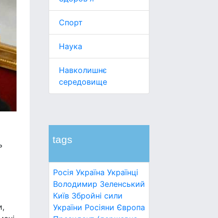
Спорт
Наука
Навколишнє
середовище
tags
ь
Росія
Україна
Українці
Володимир Зеленський
Київ
Збройні сили
и,
України
Росіяни
Європа