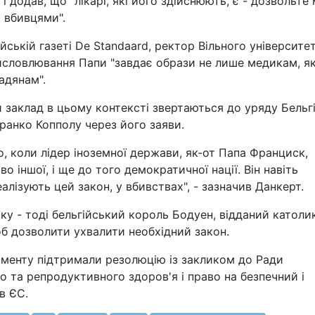
і додав, що "лікарі, які його здійснюють, є - дозвольте 
 вбивцями".
гійській газеті De Standaard, ректор Вільного університе
исловлювання Папи "завдає образи не лише медикам, як
мадянам".
й заклад в цьому контексті звертаються до уряду Бельгі
ранко Копполу через його заяви.
, коли лідер іноземної держави, як-от Папа Франциск,
 іншої, і ще до того демократичної нації. Він навіть
алізують цей закон, у вбивствах", - зазначив Данкерт.
оку - тоді бельгійський король Бодуен, відданий католик
об дозволити ухвалити необхідний закон.
аменту підтримали резолюцію із закликом до Ради
 та репродуктивного здоров'я і право на безпечний і
в ЄС.