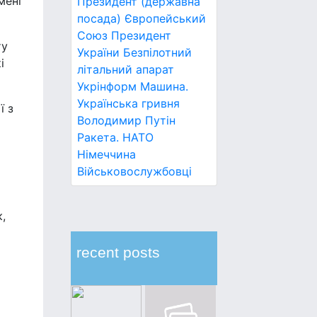
мені
Президент (державна
посада)
Європейський
Союз
Президент
ту
України
Безпілотний
і
літальний апарат
Укрінформ
Машина.
Українська гривня
ї з
Володимир Путін
Ракета.
НАТО
Німеччина
Військовослужбовці
,
recent posts