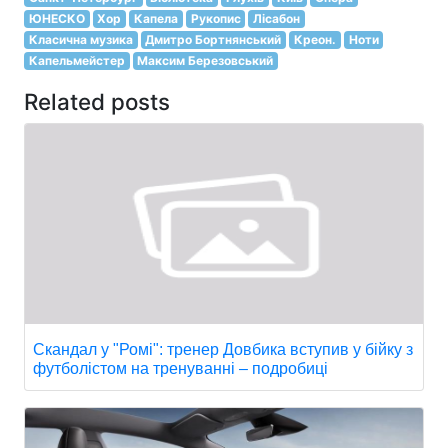
ЮНЕСКО
Хор
Капела
Рукопис
Лісабон
Класична музика
Дмитро Бортнянський
Креон.
Ноти
Капельмейстер
Максим Березовський
Related posts
Скандал у "Ромі": тренер Довбика вступив у бійку з
футболістом на тренуванні – подробиці