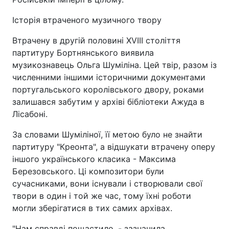
Історія втраченого музичного твору
Втрачену в другій половині XVIII століття
партитуру Бортнянського виявила
музикознавець Ольга Шуміліна. Цей твір, разом із
численними іншими історичними документами
португальського королівського двору, роками
залишався забутим у архіві бібліотеки Ажуда в
Лісабоні.
За словами Шуміліної, її метою було не знайти
партитуру "Креонта", а відшукати втрачену оперу
іншого українського класика - Максима
Березовського. Ці композитори були
сучасниками, вони існували і створювали свої
твори в один і той же час, тому їхні роботи
могли зберігатися в тих самих архівах.
"Нам справді пощастило, - зазначила