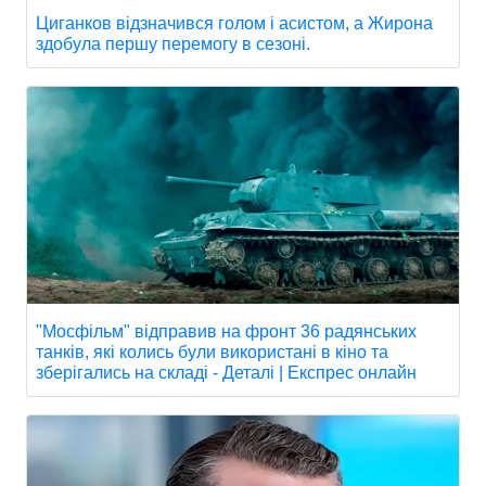
Циганков відзначився голом і асистом, а Жирона
здобула першу перемогу в сезоні.
"Мосфільм" відправив на фронт 36 радянських
танків, які колись були використані в кіно та
зберігались на складі - Деталі | Експрес онлайн