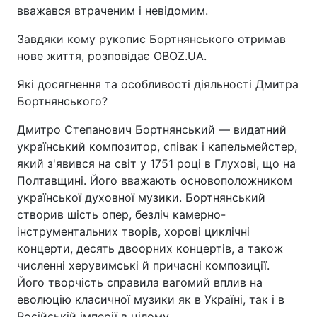
вважався втраченим і невідомим.
Завдяки кому рукопис Бортнянського отримав
нове життя, розповідає OBOZ.UA.
Які досягнення та особливості діяльності Дмитра
Бортнянського?
Дмитро Степанович Бортнянський — видатний
український композитор, співак і капельмейстер,
який з'явився на світ у 1751 році в Глухові, що на
Полтавщині. Його вважають основоположником
української духовної музики. Бортнянський
створив шість опер, безліч камерно-
інструментальних творів, хорові циклічні
концерти, десять двоорних концертів, а також
численні херувимські й причасні композиції.
Його творчість справила вагомий вплив на
еволюцію класичної музики як в Україні, так і в
Російській імперії в цілому.