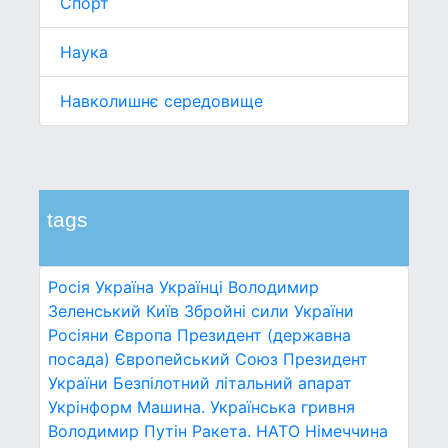
Спорт
Наука
Навколишнє середовище
tags
Росія
Україна
Українці
Володимир
Зеленський
Київ
Збройні сили України
Росіяни
Європа
Президент (державна
посада)
Європейський Союз
Президент
України
Безпілотний літальний апарат
Укрінформ
Машина.
Українська гривня
Володимир Путін
Ракета.
НАТО
Німеччина