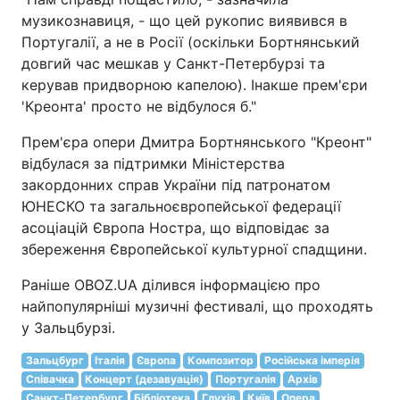
музикознавиця, - що цей рукопис виявився в
Португалії, а не в Росії (оскільки Бортнянський
довгий час мешкав у Санкт-Петербурзі та
керував придворною капелою). Інакше прем'єри
'Креонта' просто не відбулося б."
Прем'єра опери Дмитра Бортнянського "Креонт"
відбулася за підтримки Міністерства
закордонних справ України під патронатом
ЮНЕСКО та загальноєвропейської федерації
асоціацій Європа Ностра, що відповідає за
збереження Європейської культурної спадщини.
Раніше OBOZ.UA ділився інформацією про
найпопулярніші музичні фестивалі, що проходять
у Зальцбурзі.
Зальцбург
Італія
Європа
Композитор
Російська імперія
Співачка
Концерт (дезавуація)
Португалія
Архів
Санкт-Петербург
Бібліотека
Глухів
Київ
Опера