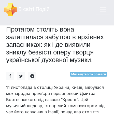
В світі Подій
Протягом століть вона
залишалася забутою в архівних
запасниках: як і де виявили
зниклу безвісті оперу творця
української духовної музики.
Мистецтво та розваги
11 листопада в столиці України, Києві, відбулася
міжнародна прем'єра першої опери Дмитра
Бортнянського під назвою "Креонт". Цей
музичний шедевр, створений композитором під
час його навчання в Італії, понад два століття