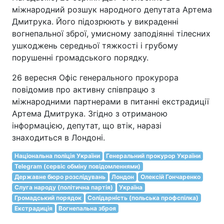
міжнародний розшук народного депутата Артема
Дмитрука. Його підозрюють у викраденні
вогнепальної зброї, умисному заподіянні тілесних
ушкоджень середньої тяжкості і грубому
порушенні громадського порядку.
26 вересня Офіс генерального прокурора
повідомив про активну співпрацю з
міжнародними партнерами в питанні екстрадиції
Артема Дмитрука. Згідно з отриманою
інформацією, депутат, що втік, наразі
знаходиться в Лондоні.
Національна поліція України
Генеральний прокурор України
Telegram (сервіс обміну повідомленнями)
Державне бюро розслідувань
Лондон
Олексій Гончаренко
Слуга народу (політична партія)
Україна
Громадський порядок
Солідарність (польська профспілка)
Екстрадиція
Вогнепальна зброя