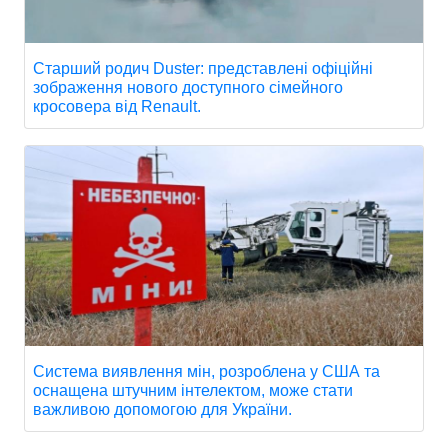
Старший родич Duster: представлені офіційні
зображення нового доступного сімейного
кросовера від Renault.
Система виявлення мін, розроблена у США та
оснащена штучним інтелектом, може стати
важливою допомогою для України.