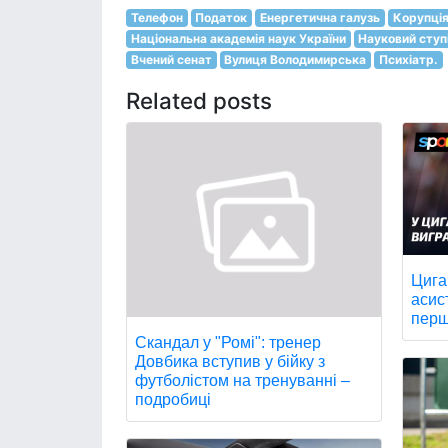
Телефон
Податок
Енергетична галузь
Корупці
Національна академія наук України
Науковий ступ
Вчений сенат
Вулиця Володимирська
Психіатр.
Related posts
Цига
асис
перш
Скандал у "Ромі": тренер
Довбика вступив у бійку з
футболістом на тренуванні –
подробиці