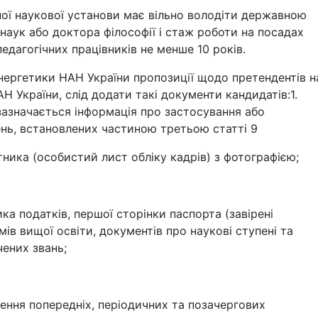
ої наукової установи має вільно володіти державною
наук або доктора філософії і стаж роботи на посадах
едагогічних працівників не менше 10 років.
енергетики НАН України пропозиції щодо претендентів н
 України, слід додати такі документи кандидатів:1.
 зазначається інформація про застосування або
нь, встановлених частиною третьою статті 9
тника (особистий лист обліку кадрів) з фотографією;
ика податків, першої сторінки паспорта (завірені
ів вищої освіти, документів про наукові ступені та
чених звань;
ення попередніх, періодичних та позачергових