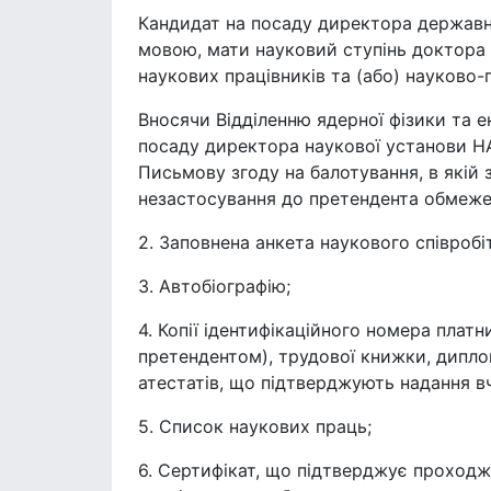
Кандидат на посаду директора державн
мовою, мати науковий ступінь доктора 
наукових працівників та (або) науково-п
Вносячи Відділенню ядерної фізики та 
посаду директора наукової установи НАН
Письмову згоду на балотування, в якій
незастосування до претендента обмеже
2. Заповнена анкета наукового співробі
3. Автобіографію;
4. Копії ідентифікаційного номера платн
претендентом), трудової книжки, диплом
атестатів, що підтверджують надання в
5. Список наукових праць;
6. Сертифікат, що підтверджує проходж