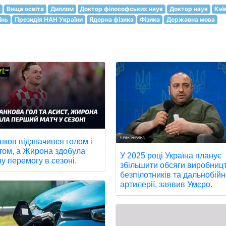
я
Вища освіта
Диплом
Доктор філософських наук
Доктор наук
Киї
інь
Президія НАН України
Ядерна фізика
Фізика
Державна мова
нков відзначився голом і
том, а Жирона здобула
У 2025 році Україна планує
у перемогу в сезоні.
збільшити обсяги виробниц
безпілотників та дальнобійн
артилерії, заявив Умєро.