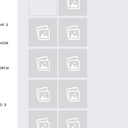
ні з
ином
ляти
о з