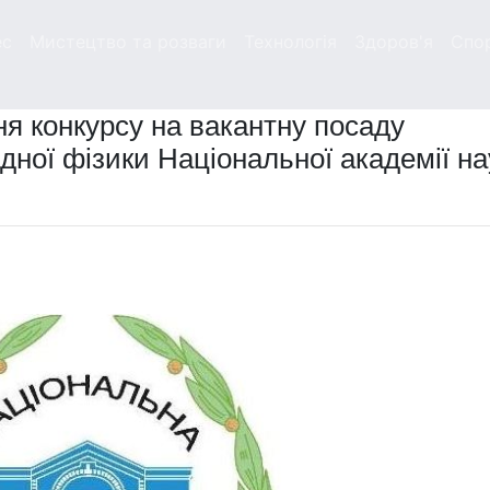
ес
Мистецтво та розваги
Технологія
Здоров'я
Спо
я конкурсу на вакантну посаду
дної фізики Національної академії на