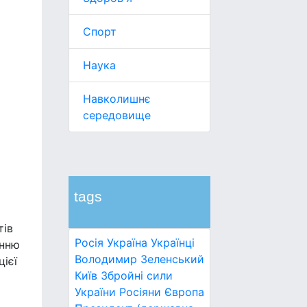
Спорт
Наука
Навколишнє
середовище
tags
тів
Росія
Україна
Українці
енню
Володимир Зеленський
цієї
Київ
Збройні сили
України
Росіяни
Європа