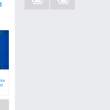
в
тва
ої