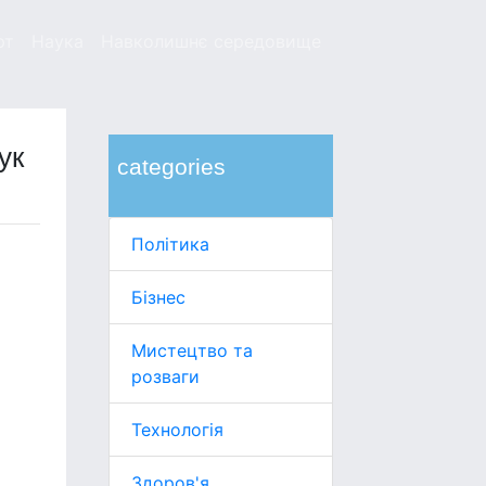
рт
Наука
Навколишнє середовище
ук
categories
Політика
Бізнес
Мистецтво та
розваги
Технологія
Здоров'я