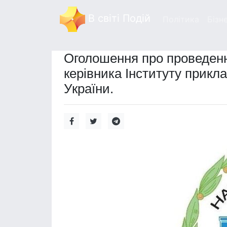
В світі Подій
Політика
Бізн
Оголошення про проведенн
керівника Інституту прикла
України.