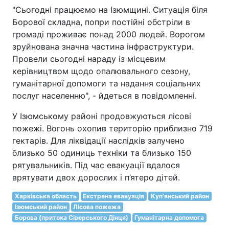
"Сьогодні працюємо на Ізюмщині. Ситуація біля
Борової складна, попри постійні обстріли в
громаді проживає понад 2000 людей. Ворогом
зруйнована значна частина інфраструктури.
Провели сьогодні нараду із місцевим
керівництвом щодо опалювального сезону,
гуманітарної допомоги та надання соціальних
послуг населенню", - йдеться в повідомленні.
У Ізюмському районі продовжуються лісові
пожежі. Вогонь охопив територію приблизно 719
гектарів. Для ліквідації наслідків залучено
близько 50 одиниць техніки та близько 150
рятувальників. Під час евакуації вдалося
врятувати двох дорослих і п’ятеро дітей.
Харківська область
Екстрена евакуація
Куп'янський район
Ізюмський район
Лісова пожежа
Борова (притока Сіверського Дінця)
Гуманітарна допомога