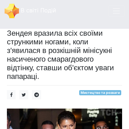
В світі Подій
Зендея вразила всіх своїми
стрункими ногами, коли
з'явилася в розкішній мінісукні
насиченого смарагдового
відтінку, ставши об'єктом уваги
папараці.
Мистецтво та розваги