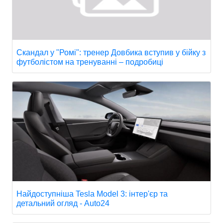
Скандал у "Ромі": тренер Довбика вступив у бійку з
футболістом на тренуванні – подробиці
Найдоступніша Tesla Model 3: інтер'єр та
детальний огляд - Auto24