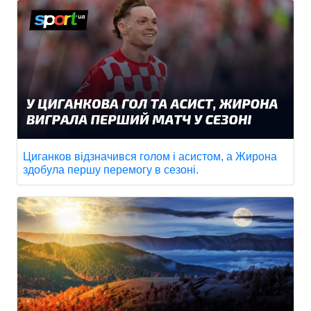
Циганков відзначився голом і асистом, а Жирона
здобула першу перемогу в сезоні.