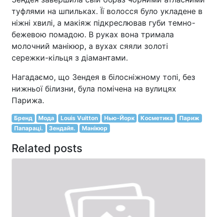
туфлями на шпильках. Її волосся було укладене в
ніжні хвилі, а макіяж підкреслював губи темно-
бежевою помадою. В руках вона тримала
молочний манікюр, а вухах сяяли золоті
сережки-кільця з діамантами.
Нагадаємо, що Зендея в білосніжному топі, без
нижньої білизни, була помічена на вулицях
Парижа.
Бренд
Мода
Louis Vuitton
Нью-Йорк
Косметика
Париж
Папараці.
Зендайя.
Манікюр
Related posts