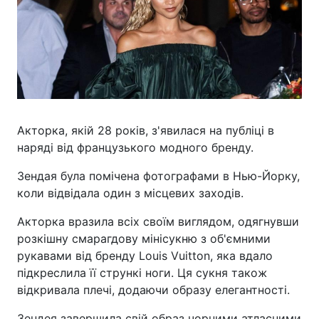
Акторка, якій 28 років, з'явилася на публіці в
наряді від французького модного бренду.
Зендая була помічена фотографами в Нью-Йорку,
коли відвідала один з місцевих заходів.
Акторка вразила всіх своїм виглядом, одягнувши
розкішну смарагдову мінісукню з об'ємними
рукавами від бренду Louis Vuitton, яка вдало
підкреслила її стрункі ноги. Ця сукня також
відкривала плечі, додаючи образу елегантності.
Зендея завершила свій образ чорними атласними