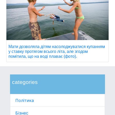
Мати дозволяла дітям насолоджуватися купанням
у ставку протягом всього літа, але згодом
помітила, що на воді плаває (фото).
categories
Політика
Бізнес