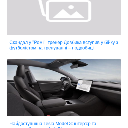
Скандал у "Ромі": тренер Довбика вступив у бійку з
футболістом на тренуванні – подробиці
Найдоступніша Tesla Model 3: інтер'єр та