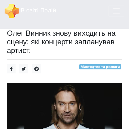
В світі Подій
Олег Винник знову виходить на
сцену: які концерти запланував
артист.
Мистецтво та розваги