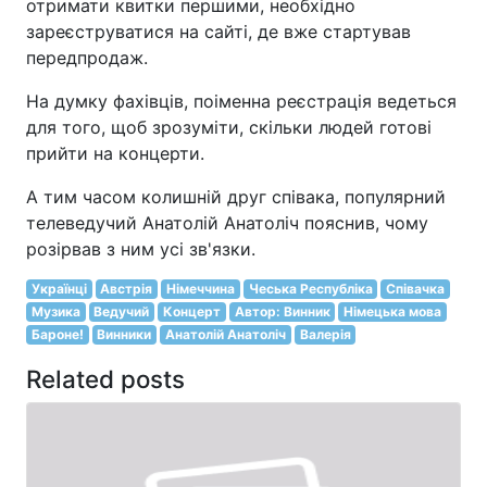
отримати квитки першими, необхідно
зареєструватися на сайті, де вже стартував
передпродаж.
На думку фахівців, поіменна реєстрація ведеться
для того, щоб зрозуміти, скільки людей готові
прийти на концерти.
А тим часом колишній друг співака, популярний
телеведучий Анатолій Анатоліч пояснив, чому
розірвав з ним усі зв'язки.
Українці
Австрія
Німеччина
Чеська Республіка
Співачка
Музика
Ведучий
Концерт
Автор: Винник
Німецька мова
Бароне!
Винники
Анатолій Анатоліч
Валерія
Related posts