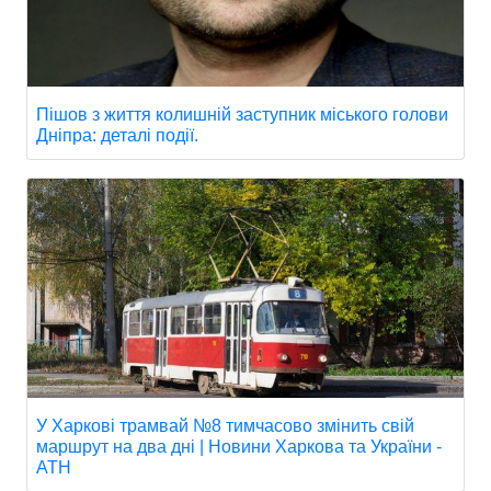
Пішов з життя колишній заступник міського голови
Дніпра: деталі події.
У Харкові трамвай №8 тимчасово змінить свій
маршрут на два дні | Новини Харкова та України -
АТН