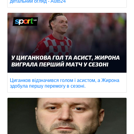
детальний огляд - Auto24
Циганков відзначився голом і асистом, а Жирона
здобула першу перемогу в сезоні.