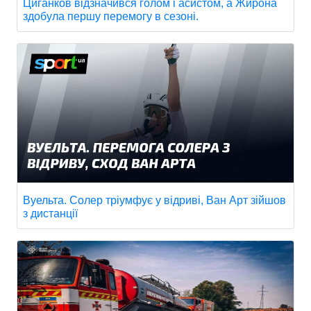
Циганков відзначився голом і асистом, а Жирона
здобула першу перемогу в сезоні.
Вуельта. Солер тріумфує у відриві, Ван Арт зійшов
з дистанції