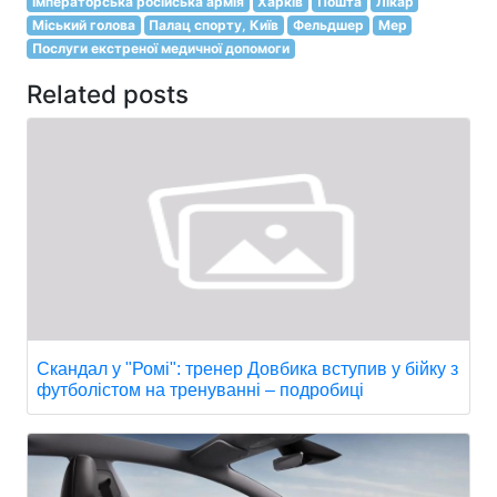
Імператорська російська армія
Харків
Пошта
Лікар
Міський голова
Палац спорту, Київ
Фельдшер
Мер
Послуги екстреної медичної допомоги
Related posts
Скандал у "Ромі": тренер Довбика вступив у бійку з
футболістом на тренуванні – подробиці