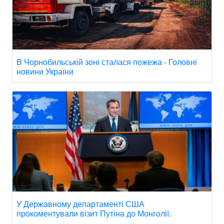
В Чорнобильській зоні сталася пожежа - Головні
новини України
У Державному департаменті США
прокоментували візит Путіна до Монголії.