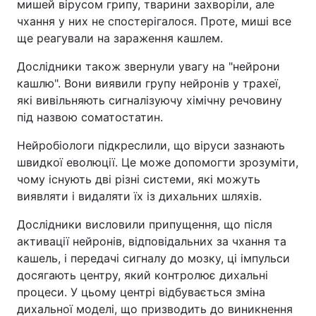
мишей вірусом грипу, тварини захворіли, але
чхання у них не спостерігалося. Проте, миші все
ще реагували на зараження кашлем.
Дослідники також звернули увагу на "нейрони
кашлю". Вони виявили групу нейронів у трахеї,
які вивільняють сигналізуючу хімічну речовину
під назвою соматостатин.
Нейробіологи підкреслили, що віруси зазнають
швидкої еволюції. Це може допомогти зрозуміти,
чому існують дві різні системи, які можуть
виявляти і видаляти їх із дихальних шляхів.
Дослідники висловили припущення, що після
активації нейронів, відповідальних за чхання та
кашель, і передачі сигналу до мозку, ці імпульси
досягають центру, який контролює дихальні
процеси. У цьому центрі відбувається зміна
дихальної моделі, що призводить до виникнення