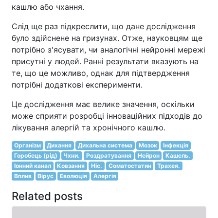
кашлю або чхання.
Слід ще раз підкреслити, що дане дослідження
було здійснене на гризунах. Отже, науковцям ще
потрібно з'ясувати, чи аналогічні нейронні мережі
присутні у людей. Ранні результати вказують на
те, що це можливо, однак для підтвердження
потрібні додаткові експерименти.
Це дослідження має велике значення, оскільки
може сприяти розробці інноваційних підходів до
лікування алергій та хронічного кашлю.
Організм
Дихання
Дихальна система
Мозок
Інфекція
Горобець (рід)
Чхни.
Роздратування
Нейрон
Кашель.
Іонний канал
Ковзання
Ніс.
Соматостатин
Трахея.
Вплив
Вірус
Еволюція
Алергія
Related posts