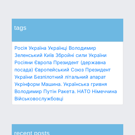
tags
Росія
Україна
Українці
Володимир
Зеленський
Київ
Збройні сили України
Росіяни
Європа
Президент (державна
посада)
Європейський Союз
Президент
України
Безпілотний літальний апарат
Укрінформ
Машина.
Українська гривня
Володимир Путін
Ракета.
НАТО
Німеччина
Військовослужбовці
recent posts