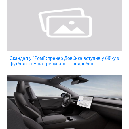
Скандал у "Ромі": тренер Довбика вступив у бійку з
футболістом на тренуванні – подробиці