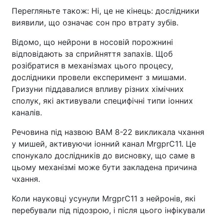
Перегляньте також: Ні, це не кінець: дослідники
виявили, що означає сон про втрату зубів.
Відомо, що нейрони в носовій порожнині
відповідають за сприйняття запахів. Щоб
розібратися в механізмах цього процесу,
дослідники провели експеримент з мишами.
Гризуни піддавалися впливу різних хімічних
сполук, які активували специфічні типи іонних
каналів.
Речовина під назвою BAM 8-22 викликала чхання
у мишей, активуючи іонний канал MrgprC11. Це
спонукало дослідників до висновку, що саме в
цьому механізмі може бути закладена причина
чхання.
Коли науковці усунули MrgprC11 з нейронів, які
перебували під підозрою, і після цього інфікували