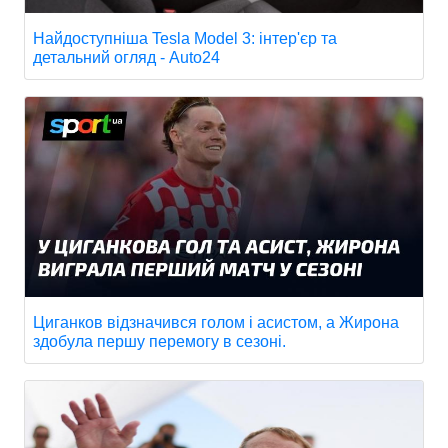
Найдоступніша Tesla Model 3: інтер'єр та
детальний огляд - Auto24
Циганков відзначився голом і асистом, а Жирона
здобула першу перемогу в сезоні.