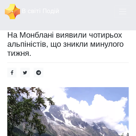
В світі Подій
На Монблані виявили чотирьох
альпіністів, що зникли минулого
тижня.