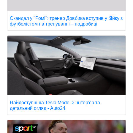
Скандал у "Ромі": тренер Довбика вступив у бійку з
футболістом на тренуванні – подробиці
Найдоступніша Tesla Model 3: інтер'єр та
детальний огляд - Auto24