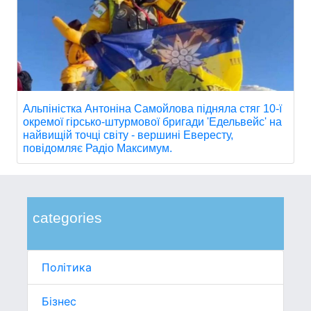
Альпіністка Антоніна Самойлова підняла стяг 10-ї
окремої гірсько-штурмової бригади 'Едельвейс' на
найвищій точці світу - вершині Евересту,
повідомляє Радіо Максимум.
categories
Політика
Бізнес