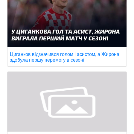
Циганков відзначився голом і асистом, а Жирона
здобула першу перемогу в сезоні.