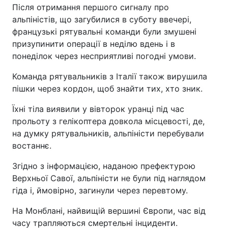
Після отримання першого сигналу про
альпіністів, що загубилися в суботу ввечері,
французькі рятувальні команди були змушені
призупинити операції в неділю вдень і в
понеділок через несприятливі погодні умови.
Команда рятувальників з Італії також вирушила
пішки через кордон, щоб знайти тих, хто зник.
Їхні тіла виявили у вівторок уранці під час
прольоту з гелікоптера довкола місцевості, де,
на думку рятувальників, альпіністи перебували
востаннє.
Згідно з інформацією, наданою префектурою
Верхньої Савої, альпіністи не були під наглядом
гіда і, ймовірно, загинули через перевтому.
На Монблані, найвищій вершині Європи, час від
часу трапляються смертельні інциденти.