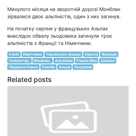
Минулого місяця на зворотній дорозі Монблан
зірвалися двоє альпіністів, один з них загинув.
На початку серпня у французьких Альпах
внаслідок обвалу льодовика загинули троє
альпіністів з Франції та Німеччини.
Італія
Німеччина
Українська правда
Європа
Франція
Гелікоптер.
Монблан.
Альпінізм
France Bleu
Шамоні
Південна Корея
Савойя
Альпи
Льодовик
Related posts