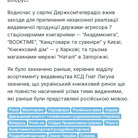
Водночас у серпні Держкомтелерадіо вжив
заходи для припинення незаконної реалізації
видавничої продукції держави-агресора 7
стаціонарними книгарнями -- "Академкнига",
"BOOKTIME", "Канцтовари та сувеніри" у Києві;
"Книжковий дім" -- у Харкові; та трьома
магазинами мережі "Наталі" в Запоріжжі.
Як було зазначено раніше, керівник відділу
асортименту видавництва КСД Гнат Лагуна
зазначив, що український книжковий ринок ще
не повністю насичений усіма тими виданнями,
які раніше були представлені російською мовою.
Росія
Моніторинг
Укрінформ
Російська мова
Харків
Державний комітет телебачення і радіомовлення (Україна)
Білорусь
Prom.ua
Східна Православна Церква
Пошта
Асортиментні стратегії роздрібної торгівлі
Роздрібний магазин
Закон України
Сувенір.