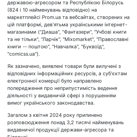
державою-агресором та Республікою Білорусь
(824 і 10 найменувань відповідно) на
маркетплейсі Prom.ua та вебсайтах, створених на
цій платформі, дев'ятьма українськими інтернет-
магазинами ("Диаша", "Фантазери", "Учбові книги
та не тільки", "Ларчік", "Mixomarket", "Православні
книги -- поштою", "Навчалка", "Буквоїд",
"comicss.ua").
Як зазначено, виявлені товари були вилучені з
відповідних інформаційних ресурсів, а суб'єктам
електронної комерції було направлено
попередження про неприпустимість ведення
діяльності у видавничій сфері з порушенням
вимог українського законодавства.
Загалом з квітня 2024 року припинено
розповсюдження понад 3,2 тисячі найменувань
видавничої продукції держави-агресора та
Білорусі.