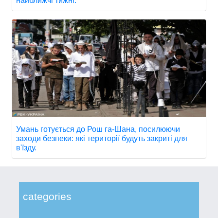
найближчі тижні.
Умань готується до Рош га-Шана, посилюючи
заходи безпеки: які території будуть закриті для
в'їзду.
categories