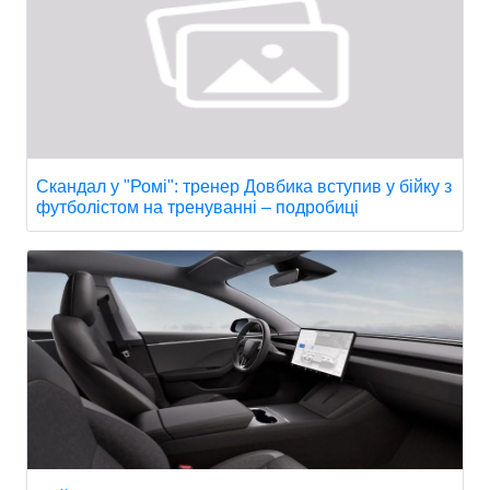
Скандал у "Ромі": тренер Довбика вступив у бійку з
футболістом на тренуванні – подробиці