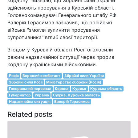
кордону" визнало, що Збройні сили України
здійснюють просування в Курській області.
Головнокомандувач Генерального штабу РФ
Валерій Герасимов зазначив, що російські
війська "змогли зупинити просування
супротивника" вглиб своєї території.
Згодом у Курській області Росії оголосили
режим надзвичайної ситуації через прорив
кордону українськими військовими.
Росія
Ворожий комбатант
Збройні сили України
Збройні сили Росії
Міністерство оборони (Росія)
Генеральний персонал
Європа
Курськ
Курська область
Губернатор
Україна
Суджа, Курська область
Надзвичайна ситуація
Валерій Герасимов
Related posts