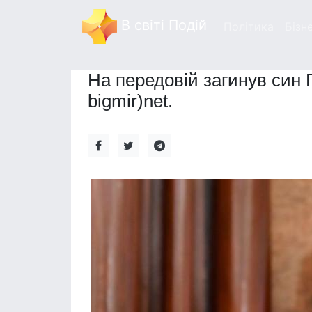
В світі Подій
Політика
Бізн
На передовій загинув син 
bigmir)net.