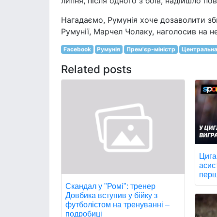
липня, після одного з боїв, надійшло по
Нагадаємо, Румунія хоче дозаволити зби
Румунії, Марчел Чолаку, наголосив на не
Facebook
Румунія
Прем'єр-міністр
Центральна
Related posts
Цига
асис
перш
Скандал у "Ромі": тренер
Довбика вступив у бійку з
футболістом на тренуванні –
подробиці