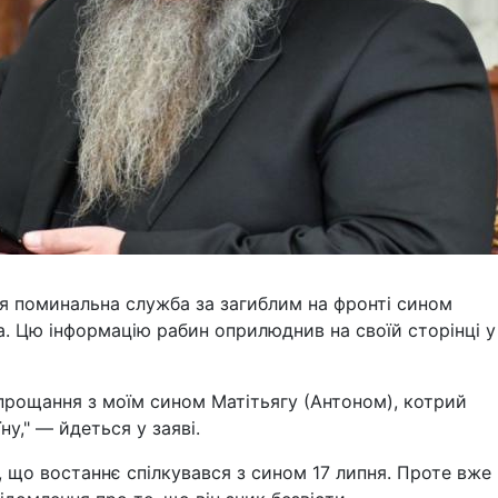
ься поминальна служба за загиблим на фронті сином
. Цю інформацію рабин оприлюднив на своїй сторінці у
 прощання з моїм сином Матітьягу (Антоном), котрий
у," — йдеться у заяві.
 що востаннє спілкувався з сином 17 липня. Проте вже