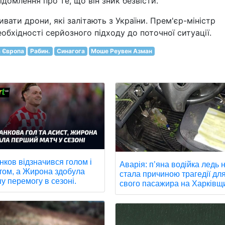
відомлення про те, що він зник безвісти.
вати дрони, які залітають з України. Прем'єр-міністр
обхідності серйозного підходу до поточної ситуації.
 Європа
Рабин.
Синагога
Моше Реувен Азман
нков відзначився голом і
Аварія: п’яна водійка ледь 
том, а Жирона здобула
стала причиною трагедії дл
у перемогу в сезоні.
свого пасажира на Харківщи