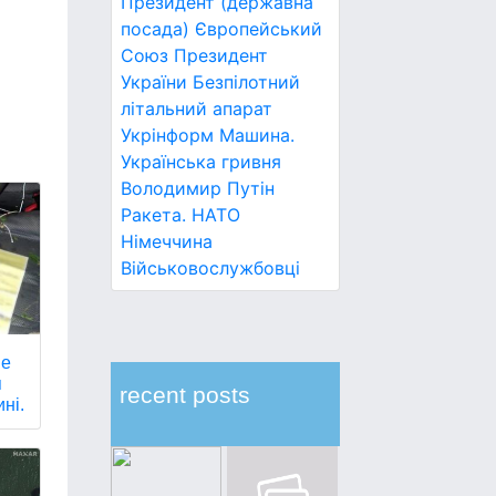
Президент (державна
посада)
Європейський
Союз
Президент
України
Безпілотний
літальний апарат
Укрінформ
Машина.
Українська гривня
Володимир Путін
Ракета.
НАТО
Німеччина
Військовослужбовці
не
я
recent posts
ні.