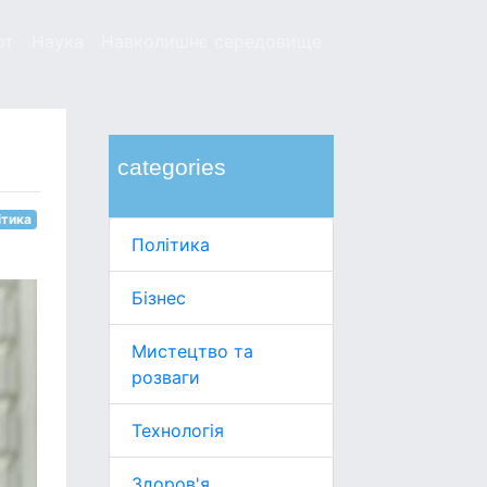
рт
Наука
Навколишнє середовище
categories
ітика
Політика
Бізнес
Мистецтво та
розваги
Технологія
Здоров'я