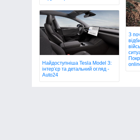
З по
відб
війс
ситу
Покр
Найдоступніша Tesla Model 3:
onlin
інтер'єр та детальний огляд -
Auto24