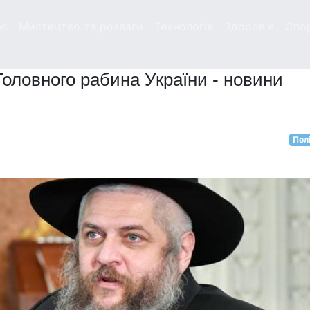
ес
Мистецтво та розваги
Технологія
Здоров'я
Спо
Головного рабина України - новини
Пол