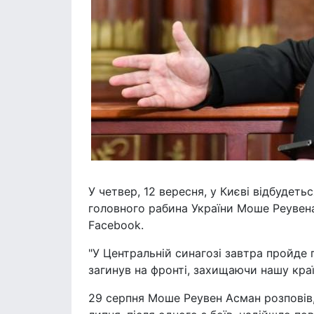
У четвер, 12 вересня, у Києві відбудет
головного рабина України Моше Реувена
Facebook.
"У Центральній синагозі завтра пройде
загинув на фронті, захищаючи нашу країн
29 серпня Моше Реувен Асман розповів,