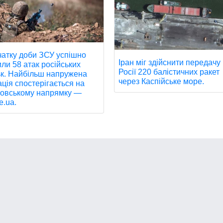
чатку доби ЗСУ успішно
Іран міг здійснити передачу
или 58 атак російських
Росії 220 балістичних ракет
ьк. Найбільш напружена
через Каспійське море.
ація спостерігається на
овському напрямку —
e.ua.