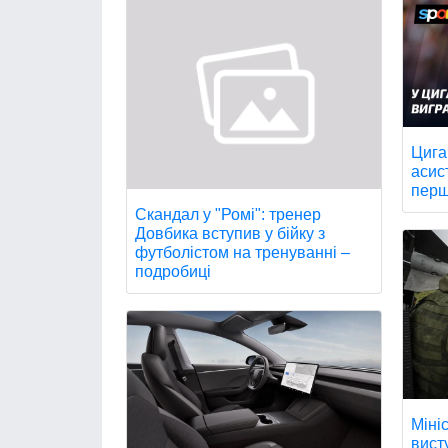
Цига
асис
перш
Скандал у "Ромі": тренер
Довбика вступив у бійку з
футболістом на тренуванні –
подробиці
Міні
вист