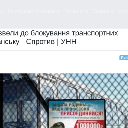
ес
Мистецтво та розваги
Технологія
Здоров'я
Спо
извели до блокування транспортних
нську - Спротив | УНН
Пол