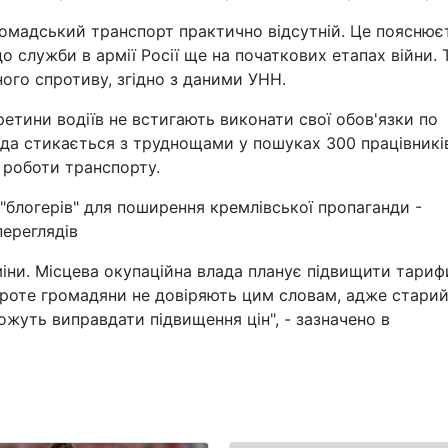
омадський транспорт практично відсутній. Це пояснює
до служби в армії Росії ще на початкових етапах війни. 
ого спротиву, згідно з даними УНН.
ретини водіїв не встигають виконати свої обов'язки по
ада стикається з труднощами у пошуках 300 працівникі
 роботи транспорту.
"блогерів" для поширення кремлівської пропаганди -
переглядiв
 зміни. Місцева окупаційна влада планує підвищити тариф
 Проте громадяни не довіряють цим словам, адже стари
ожуть виправдати підвищення цін", - зазначено в