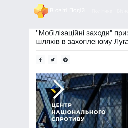
В світі Подій
Політика
Бізн
"Мобілізаційні заходи" пр
шляхів в захопленому Луга