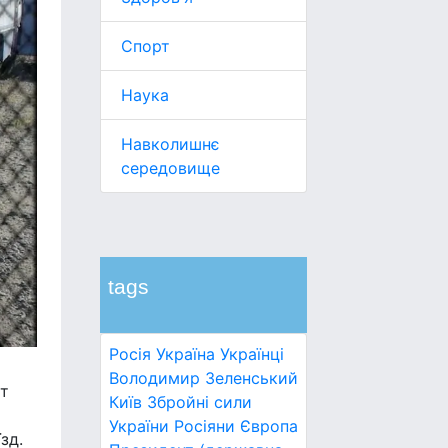
Спорт
Наука
Навколишнє
середовище
tags
Росія
Україна
Українці
Володимир Зеленський
ит
Київ
Збройні сили
України
Росіяни
Європа
зд.