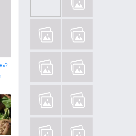
ень?
я