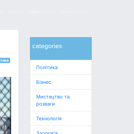
рт
Наука
Навколишнє середовище
categories
ітика
Політика
Бізнес
Мистецтво та
розваги
Технологія
Здоров'я