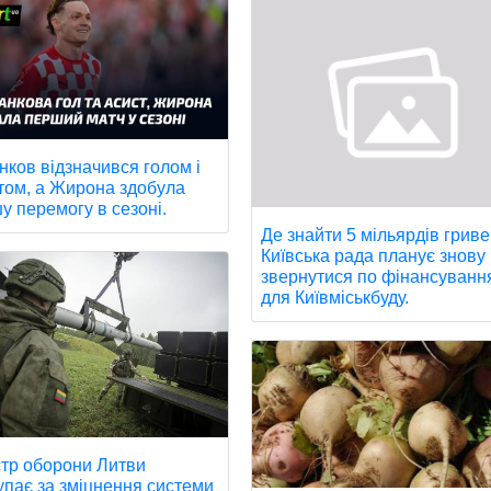
нков відзначився голом і
том, а Жирона здобула
у перемогу в сезоні.
Де знайти 5 мільярдів грив
Київська рада планує знову
звернутися по фінансуванн
для Київміськбуду.
стр оборони Литви
упає за зміцнення системи