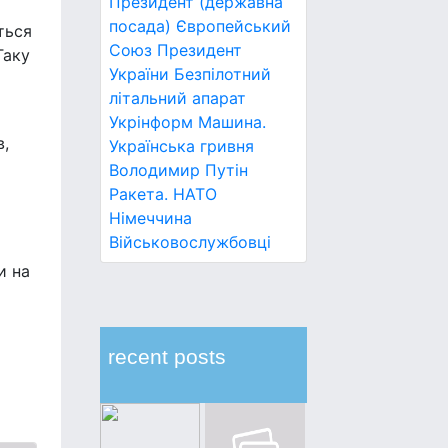
Президент (державна
посада)
Європейський
ться
Союз
Президент
Таку
України
Безпілотний
літальний апарат
Укрінформ
Машина.
в,
Українська гривня
Володимир Путін
Ракета.
НАТО
Німеччина
Військовослужбовці
и на
й
recent posts