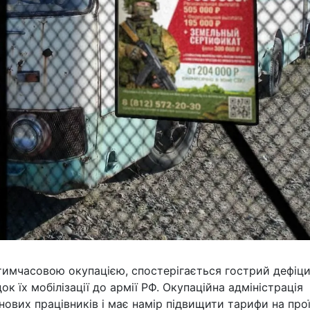
 тимчасовою окупацією, спостерігається гострий дефіц
к їх мобілізації до армії РФ. Окупаційна адміністрація
ових працівників і має намір підвищити тарифи на прої