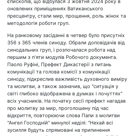
єпископів, що відбулася 3 жовтня 2024 року в
оновлених приміщеннях Ватиканського
пресцентру, стали мир, прощення, роль жінок та
методологія роботи груп.
На ранковому засіданні в четвер було присутніх
356 з 365 членів синоду. Обрали доповідачів від
синодальних груп, і розпочалася робота над
першим з п'яти модулів Робочого документа.
Паоло Руфіні, Префект Дикастерії з питань
комунікації та голова комісії з комунікації
синоду, підкреслив важливість духовного виміру
та молитви, а також зазначив, що "ситуація у
світі глибоко відображена в думках і почуттях"
всіх учасників. На початку сесії префект нагадав
про молитву за мир, проголошену під час
відкриття, повторюючи слова Папи з молитви
"Ангел Господній" минулої неділі: "Нехай всі
зусилля будуть спрямовані на припинення