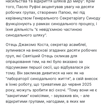
насильства та відкриття шляхів до миру". Крім
того, Паоло Руфіні акцентував увагу на десяти
робочих групах, створених Папою, які під
керівництвом Генерального Секретаріату Синоду
функціонують у рамках синодального процесу, і
їхня діяльність "є невід'ємною частиною
синодального шляху".
Отець Джакомо Коста, секретар асамблеї,
зупинився на внескові згаданих десяти робочих
груп, які Святіший Отець скликав для
опрацювання тем, на які було вказано за
підсумками першої сесії, що відбувалася рік
тому. Він закликав дивитися на них як на
"лабораторії синодального життя", а свій внесок
в їхню роботу, що триватиме до червня 2025
року, можуть зробити всі охочі. "Тому вони не є
"закритими" комісіями, - зауважив він, - але
відкритими групами, нагодами, в яких ми