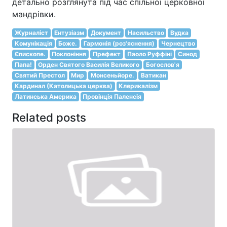
детально розглянута під час спільної церковної
мандрівки.
Журналіст
Ентузіазм
Документ
Насильство
Вудка
Комунікація
Боже.
Гармонія (роз'яснення)
Чернецтво
Єпископе.
Поклоніння
Префект
Паоло Руффіні
Синод
Папа!
Орден Святого Василія Великого
Богослов'я
Святий Престол
Мир
Монсеньйоре.
Ватикан
Кардинал (Католицька церква)
Клерикалізм
Латинська Америка
Провінція Паленсія
Related posts