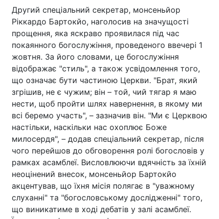
Другий спеціальний секретар, монсеньйор
Ріккардо Бартокйо, наголосив на значущості
прощення, яка яскраво проявилася під час
покаянного богослужіння, проведеного ввечері 1
жовтня. За його словами, це богослужіння
відображає "стиль", а також усвідомлення того,
що означає бути частиною Церкви. "Брат, який
згрішив, не є чужим; він – той, чий тягар я маю
нести, щоб пройти шлях навернення, в якому ми
всі беремо участь", – зазначив він. "Ми є Церквою
настільки, наскільки нас охоплює Боже
милосердя", – додав спеціальний секретар, після
чого перейшов до обговорення ролі богословів у
рамках асамблеї. Висловлюючи вдячність за їхній
неоцінений внесок, монсеньйор Бартокйо
акцентував, що їхня місія полягає в "уважному
слуханні" та "богословському дослідженні" того,
що виникатиме в ході дебатів у залі асамблеї.