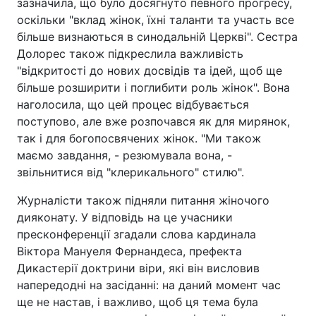
зазначила, що було досягнуто певного прогресу,
оскільки "вклад жінок, їхні таланти та участь все
більше визнаються в синодальній Церкві". Сестра
Долорес також підкреслила важливість
"відкритості до нових досвідів та ідей, щоб ще
більше розширити і поглибити роль жінок". Вона
наголосила, що цей процес відбувається
поступово, але вже розпочався як для мирянок,
так і для богопосвячених жінок. "Ми також
маємо завдання, - резюмувала вона, -
звільнитися від "клерикального" стилю".
Журналісти також підняли питання жіночого
дияконату. У відповідь на це учасники
пресконференції згадали слова кардинала
Віктора Мануеля Фернандеса, префекта
Дикастерії доктрини віри, які він висловив
напередодні на засіданні: на даний момент час
ще не настав, і важливо, щоб ця тема була