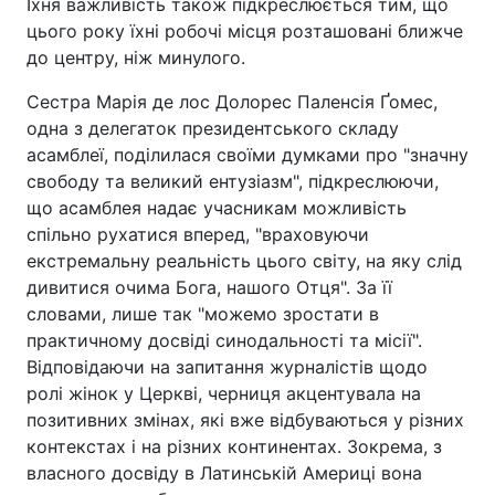
Їхня важливість також підкреслюється тим, що
цього року їхні робочі місця розташовані ближче
до центру, ніж минулого.
Сестра Марія де лос Долорес Паленсія Ґомес,
одна з делегаток президентського складу
асамблеї, поділилася своїми думками про "значну
свободу та великий ентузіазм", підкреслюючи,
що асамблея надає учасникам можливість
спільно рухатися вперед, "враховуючи
екстремальну реальність цього світу, на яку слід
дивитися очима Бога, нашого Отця". За її
словами, лише так "можемо зростати в
практичному досвіді синодальності та місії".
Відповідаючи на запитання журналістів щодо
ролі жінок у Церкві, черниця акцентувала на
позитивних змінах, які вже відбуваються у різних
контекстах і на різних континентах. Зокрема, з
власного досвіду в Латинській Америці вона