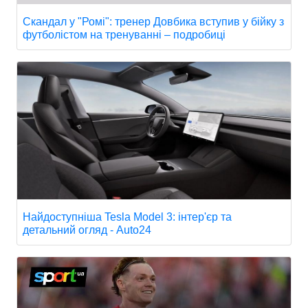
Скандал у "Ромі": тренер Довбика вступив у бійку з
футболістом на тренуванні – подробиці
Найдоступніша Tesla Model 3: інтер'єр та
детальний огляд - Auto24