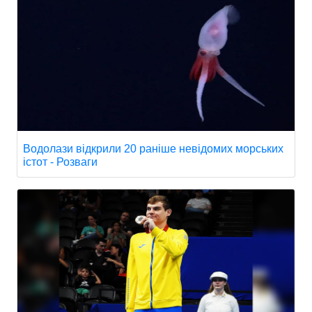
Водолази відкрили 20 раніше невідомих морських
істот - Розваги