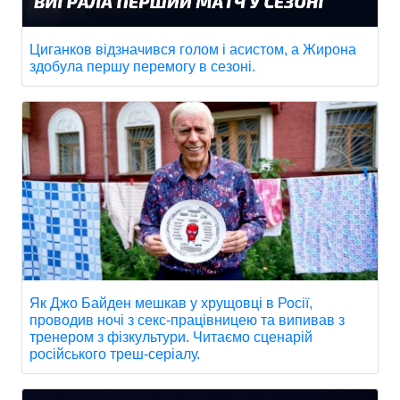
Циганков відзначився голом і асистом, а Жирона
здобула першу перемогу в сезоні.
Як Джо Байден мешкав у хрущовці в Росії,
проводив ночі з секс-працівницею та випивав з
тренером з фізкультури. Читаємо сценарій
російського треш-серіалу.