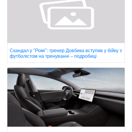
Скандал у "Ромі": тренер Довбика вступив у бійку з
футболістом на тренуванні – подробиці