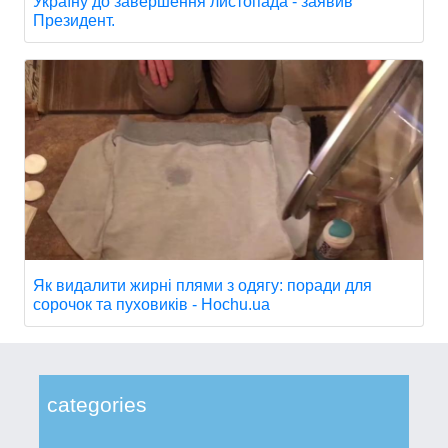
Україну до завершення листопада - заявив
Президент.
Як видалити жирні плями з одягу: поради для
сорочок та пуховиків - Hochu.ua
categories