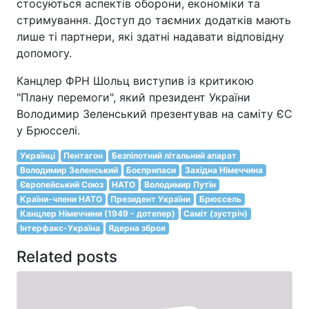
стосуються аспектів оборони, економіки та
стримування. Доступ до таємних додатків мають
лише ті партнери, які здатні надавати відповідну
допомогу.
Канцлер ФРН Шольц виступив із критикою
"Плану перемоги", який президент України
Володимир Зеленський презентував на саміту ЄС
у Брюсселі.
Українці
Пентагон
Безпілотний літальний апарат
Володимир Зеленський
Боєприпаси
Західна Німеччина
Європейський Союз
НАТО
Володимир Путін
Країни-члени НАТО
Президент України
Брюссель
Канцлер Німеччини (1949 - дотепер)
Саміт (зустріч)
Інтерфакс-Україна
Ядерна зброя
Related posts