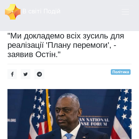
В світі Подій
"Ми докладемо всіх зусиль для
реалізації 'Плану перемоги', -
заявив Остін."
Політика