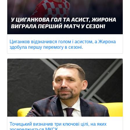
Циганков відзначився голом і асистом, а Жирона
здобула першу перемогу в сезоні.
Точицький визначив три ключові цілі, на яких
зосереджується МКСК.