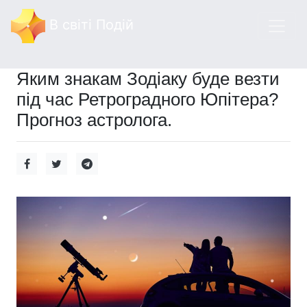
В світі Подій
Яким знакам Зодіаку буде везти
під час Ретроградного Юпітера?
Прогноз астролога.