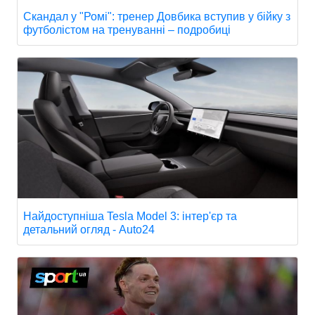
Скандал у "Ромі": тренер Довбика вступив у бійку з
футболістом на тренуванні – подробиці
Найдоступніша Tesla Model 3: інтер'єр та
детальний огляд - Auto24