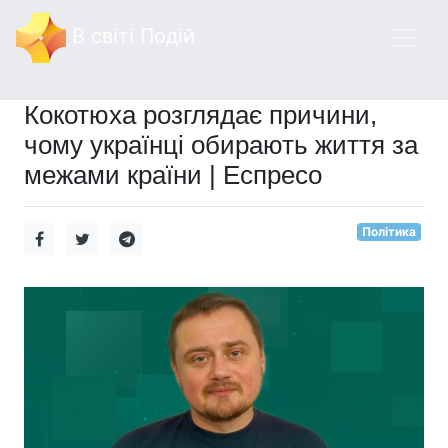
В світі Подій
Кокотюха розглядає причини,
чому українці обирають життя за
межами країни | Еспресо
Політика