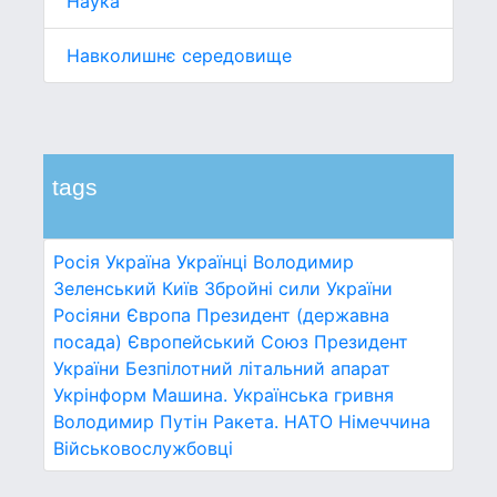
Наука
Навколишнє середовище
tags
Росія
Україна
Українці
Володимир
Зеленський
Київ
Збройні сили України
Росіяни
Європа
Президент (державна
посада)
Європейський Союз
Президент
України
Безпілотний літальний апарат
Укрінформ
Машина.
Українська гривня
Володимир Путін
Ракета.
НАТО
Німеччина
Військовослужбовці