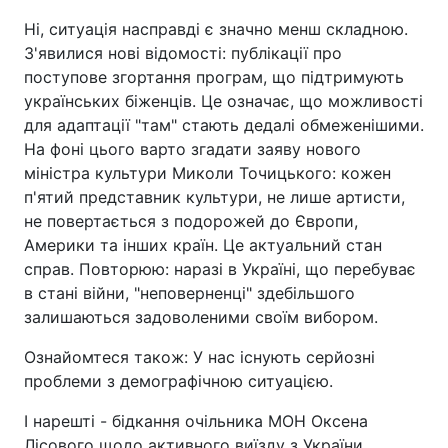
Ні, ситуація насправді є значно менш складною.
З'явилися нові відомості: публікації про
поступове згортання програм, що підтримують
українських біженців. Це означає, що можливості
для адаптації "там" стають дедалі обмеженішими.
На фоні цього варто згадати заяву нового
міністра культури Миколи Точицького: кожен
п'ятий представник культури, не лише артисти,
не повертається з подорожей до Європи,
Америки та інших країн. Це актуальний стан
справ. Повторюю: наразі в Україні, що перебуває
в стані війни, "неповерненці" здебільшого
залишаються задоволеними своїм вибором.
Ознайомтеся також: У нас існують серйозні
проблеми з демографічною ситуацією.
І нарешті - бідкання очільника МОН Оксена
Лісового щодо активного виїзду з України