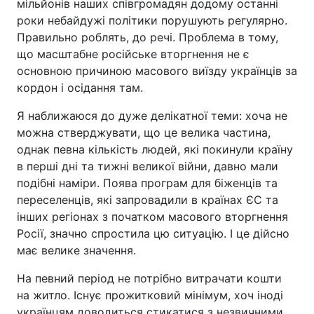
мільйонів наших співгромадян додому останні
роки небайдужі політики порушують регулярно.
Правильно роблять, до речі. Проблема в тому,
що масштабне російське вторгнення не є
основною причиною масового виїзду українців за
кордон і осідання там.
Я наближаюся до дуже делікатної теми: хоча не
можна стверджувати, що це велика частина,
однак певна кількість людей, які покинули країну
в перші дні та тижні великої війни, давно мали
подібні наміри. Поява програм для біженців та
переселенців, які запровадили в країнах ЄС та
інших регіонах з початком масового вторгнення
Росії, значно спростила цю ситуацію. І це дійсно
має велике значення.
На певний період не потрібно витрачати кошти
на житло. Існує прожитковий мінімум, хоч іноді
українцям доводиться стикатися з незвичними