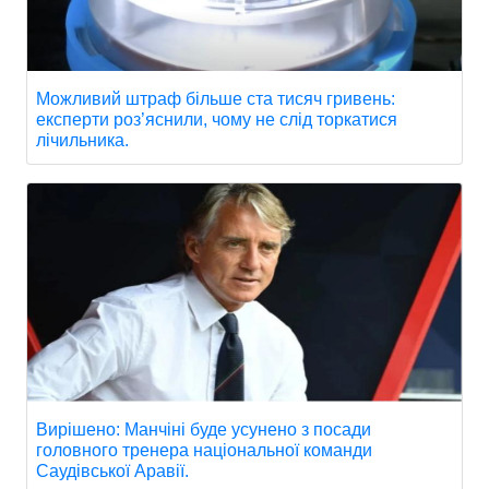
Можливий штраф більше ста тисяч гривень:
експерти роз’яснили, чому не слід торкатися
лічильника.
Вирішено: Манчіні буде усунено з посади
головного тренера національної команди
Саудівської Аравії.