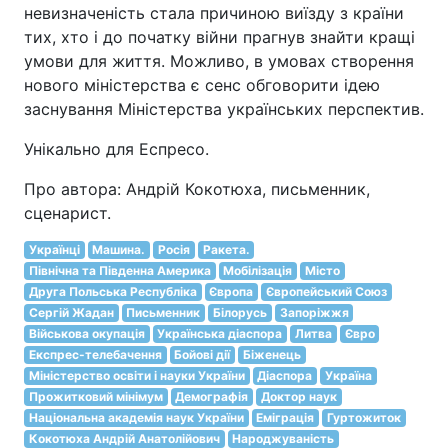
невизначеність стала причиною виїзду з країни
тих, хто і до початку війни прагнув знайти кращі
умови для життя. Можливо, в умовах створення
нового міністерства є сенс обговорити ідею
заснування Міністерства українських перспектив.
Унікально для Еспресо.
Про автора: Андрій Кокотюха, письменник,
сценарист.
Українці
Машина.
Росія
Ракета.
Північна та Південна Америка
Мобілізація
Місто
Друга Польська Республіка
Європа
Європейський Союз
Сергій Жадан
Письменник
Білорусь
Запоріжжя
Військова окупація
Українська діаспора
Литва
Євро
Експрес-телебачення
Бойові дії
Біженець
Міністерство освіти і науки України
Діаспора
Україна
Прожитковий мінімум
Демографія
Доктор наук
Національна академія наук України
Еміграція
Гуртожиток
Кокотюха Андрій Анатолійович
Народжуваність