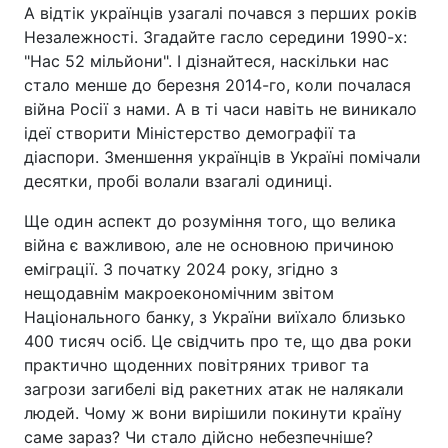
А відтік українців узагалі почався з перших років
Незалежності. Згадайте гасло середини 1990-х:
"Нас 52 мільйони". І дізнайтеся, наскільки нас
стало менше до березня 2014-го, коли почалася
війна Росії з нами. А в ті часи навіть не виникало
ідеї створити Міністерство демографії та
діаспори. Зменшення українців в Україні помічали
десятки, пробі волали взагалі одиниці.
Ще один аспект до розуміння того, що велика
війна є важливою, але не основною причиною
еміграції. З початку 2024 року, згідно з
нещодавнім макроекономічним звітом
Національного банку, з України виїхало близько
400 тисяч осіб. Це свідчить про те, що два роки
практично щоденних повітряних тривог та
загрози загибелі від ракетних атак не налякали
людей. Чому ж вони вирішили покинути країну
саме зараз? Чи стало дійсно небезпечніше?