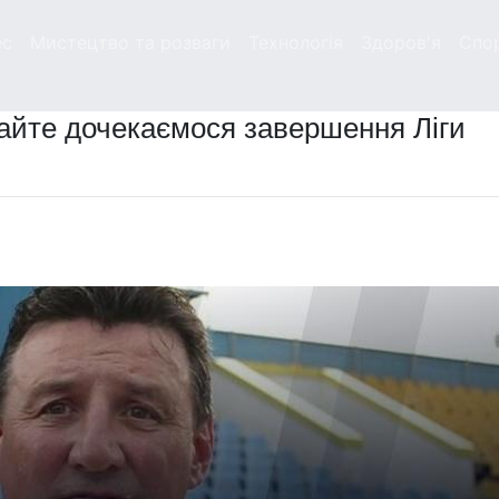
ес
Мистецтво та розваги
Технологія
Здоров'я
Спо
айте дочекаємося завершення Ліги