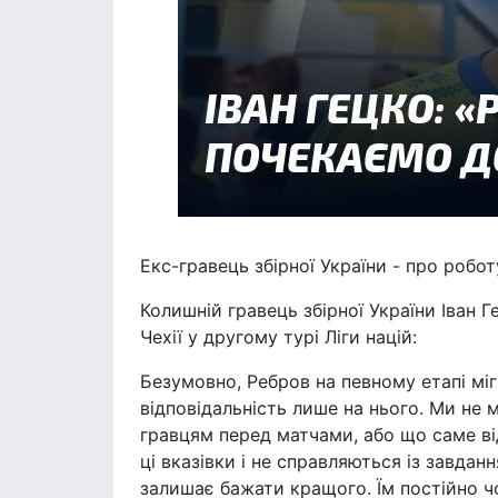
Екс-гравець збірної України - про робо
Колишній гравець збірної України Іван Г
Чехії у другому турі Ліги націй:
Безумовно, Ребров на певному етапі міг
відповідальність лише на нього. Ми не м
гравцям перед матчами, або що саме ві
ці вказівки і не справляються із завдан
залишає бажати кращого. Їм постійно ч