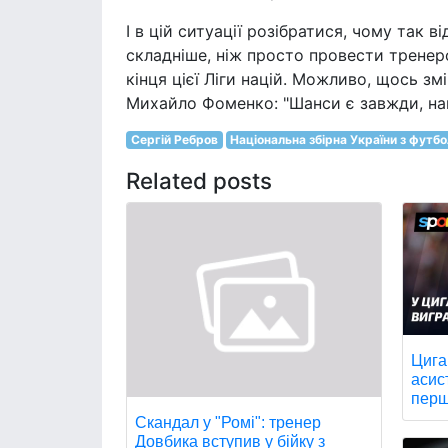
І в цій ситуації розібратися, чому так в
складніше, ніж просто провести тренер
кінця цієї Ліги націй. Можливо, щось зм
Михайло Фоменко: "Шанси є завжди, наві
Сергій Ребров
Національна збірна України з футб
Related posts
Цига
асис
перш
Скандал у "Ромі": тренер
Довбика вступив у бійку з