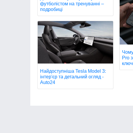
футболістом на тренуванні –
подробиці
Чому
Pro з
ключ
Найдоступніша Tesla Model 3:
інтер'єр та детальний огляд -
Auto24