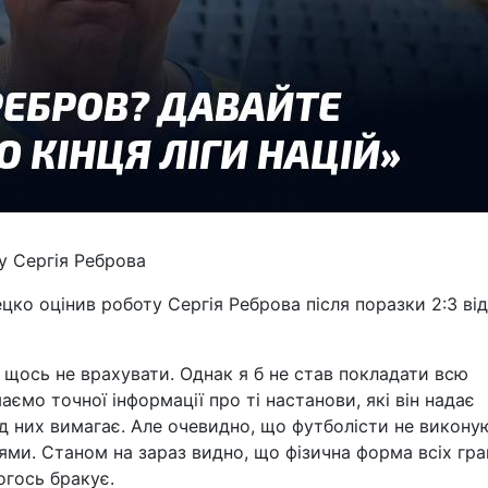
ту Сергія Реброва
ецко оцінив роботу Сергія Реброва після поразки 2:3 від
 щось не врахувати. Однак я б не став покладати всю
аємо точної інформації про ті настанови, які він надає
д них вимагає. Але очевидно, що футболісти не викону
нями. Станом на зараз видно, що фізична форма всіх гра
огось бракує.