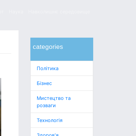
рт
Наука
Навколишнє середовище
categories
Політика
Бізнес
Мистецтво та
розваги
Технологія
Здоров'я