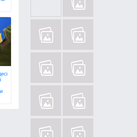
десі
і
ми