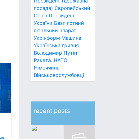
Президент (державна
посада)
Європейський
Союз
Президент
о
України
Безпілотний
літальний апарат
Укрінформ
Машина.
Українська гривня
Володимир Путін
Ракета.
НАТО
Німеччина
Військовослужбовці
recent posts
на