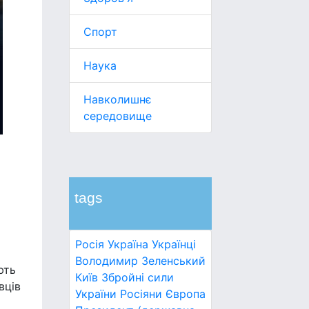
Спорт
Наука
Навколишнє
середовище
tags
Росія
Україна
Українці
Володимир Зеленський
ють
Київ
Збройні сили
вців
України
Росіяни
Європа