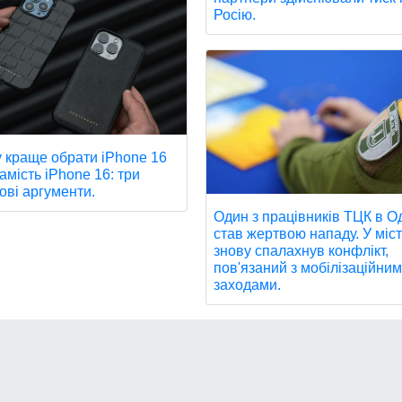
Росію.
 краще обрати iPhone 16
амість iPhone 16: три
ові аргументи.
Один з працівників ТЦК в О
став жертвою нападу. У міст
знову спалахнув конфлікт,
пов'язаний з мобілізаційни
заходами.