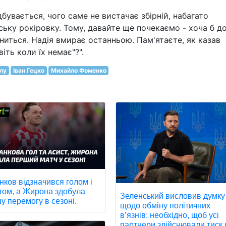
ідбувається, чого саме не вистачає збірній, набагато
ську рокіровку. Тому, давайте ще почекаємо - хоча б д
іниться. Надія вмирає останньою. Пам'ятаєте, як казав
ть коли їх немає"?".
олу
Іван Гецко
Михайло Фоменко
нков відзначився голом і
том, а Жирона здобула
Зеленський висловив думку
у перемогу в сезоні.
щодо обміну політичних
в’язнів: необхідно, щоб усі
партнери здійснювали тиск 