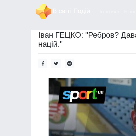
В світі Подій
Політика
Бізн
Іван ГЕЦКО: "Ребров? Дав
націй."