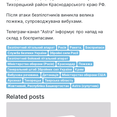
Тихорецький район Краснодарського краю РФ.
Після атаки безпілотників виникла велика
пожежа, супроводжувана вибухами.
Телеграм-канал "Astra" інформує про напад на
склад з боєприпасами.
Безпілотний літальний апарат
Росія
Ракета.
Боєприпаси
Служба безпеки України
Збройні сили Росії
Безпілотний бойовий літальний апарат
Міністерство оборони (Росія)
Краснодар
Пожежа
Генеральний штаб Збройних сил України
Крим
Вибухова речовина.
Детонація
Міністерство оборони США
Арсенал
Тихорецьк
Тверська область
Жовтневий, Республіка Башкортостан
Astra (супутник)
Related posts