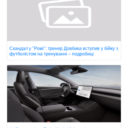
Скандал у "Ромі": тренер Довбика вступив у бійку з
футболістом на тренуванні – подробиці