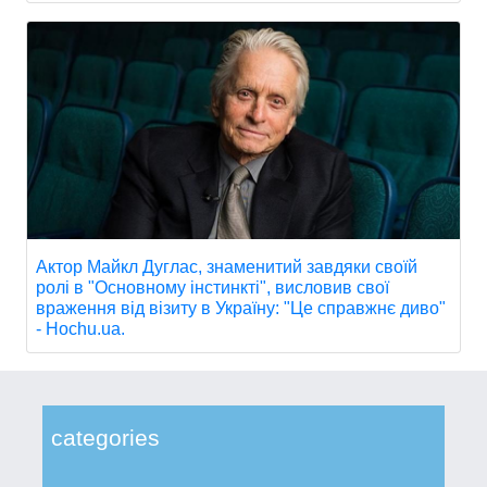
Актор Майкл Дуглас, знаменитий завдяки своїй
ролі в "Основному інстинкті", висловив свої
враження від візиту в Україну: "Це справжнє диво"
- Hochu.ua.
categories