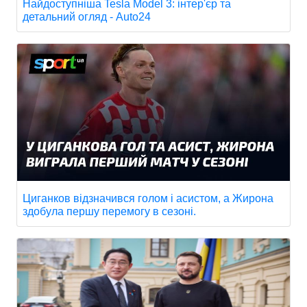
Найдоступніша Tesla Model 3: інтер'єр та
детальний огляд - Auto24
Циганков відзначився голом і асистом, а Жирона
здобула першу перемогу в сезоні.