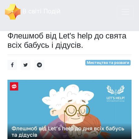
В світі Подій
Флешмоб від Let's help до свята
всіх бабусь і дідусів.
Мистецтво та розваги