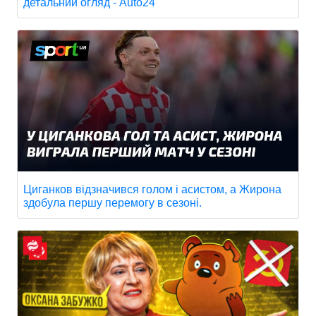
детальний огляд - Auto24
Циганков відзначився голом і асистом, а Жирона
здобула першу перемогу в сезоні.