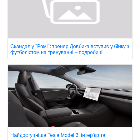
Скандал у "Ромі": тренер Довбика вступив у бійку з
футболістом на тренуванні – подробиці
Найдоступніша Tesla Model 3: інтер'єр та