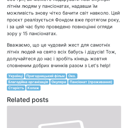
літнім людям у пансіонатах, надавши їм
можливість знову чітко бачити світ навколо. Цей
проєкт реалізується Фондом вже протягом року,
і за цей час було проведено повноцінні огляди
зору у 15 пансіонатах.
Вважаємо, що це чудовий жест для самотніх
літніх людей на свято всіх бабусь і дідусів! Тож,
долучайтеся до нас і зробіть кінець жовтня
сповненим добрих вчинків разом з Let's help!
Українці
Пригодницький фільм
Око.
Благодійна організація
Окуляри
Пансіонат (проживання)
Старість
Колаж
Related posts