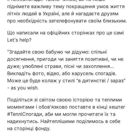
піднімете важливу тему покращення умов життя
літніх людей в Україні, але й нагадаєте друзям
про необхідність зателефонувати своїм близьким.
Що написали на офіційних сторінках про це самі
Let's help?
"Згадайте свою бабуню чи дідуню: спільні
досягнення, пригоди чи заняття позитивні, чи не
дуже; улюблені страви, пісні чи захоплення...
Викладіть фото, відео, або карусель спогадів.
Може це буде колаж у стилі "в дитинстві / зараз"
- as you wish.
Поділіться зі світом своєю історією та теплими
моментами і обов'язково поставте в кінці хештег
#ТепліСпогади, аби ми могли прочитати їх та
надихнутись. Найтеплішими поділимось в себе
на сторінці фонду.