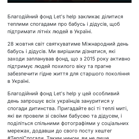
Благодійний фонд Let's help закликає ділитися
теплими спогадами про бабусь і дідусів, щоб
підтримати літніх людей в Україні.
28 жовтня світ святкуватиме Міжнародний день
бабусь і дідусів. Ми вирішили дізнатися, які
заходи запланував фонд, що з 2015 року активно
підтримує людей похилого віку та прагне
забезпечити гідне життя для старшого покоління
в Україні.
Благодійний фонд Let's help у цей особливий
день запрошує всіх українців зануритися у
спогади дитинства. Пригадайте всі ті теплі миті,
які ви провели зі своїми бабусею та дідусем, і
поділіться спільними фотографіями у соціальних
мережах, додавши до свого посту хештег
#ТепліСпогади. Таким чином, ви не лише