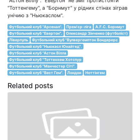
"Астон Віллу". "Евертон" не зміг протистояти
"Тоттенгему", а "Борнмут" у рідних стінах зіграв
унічию з "Ньюкаслом".
Футбольний клуб "Арсенал".
Прем'єр-ліга
A.F.C. Борнмут
Футбольний клуб "Евертон".
Олександр Зінченко (футболіст)
Ліверпуль
Футбольний клуб "Вулвергемптон Вондерерс
Футбольний клуб "Ньюкасл Юнайтед".
Футбольний клуб "Астон Вілла
Футбольний клуб "Тоттенхем Хотспур
Футбольний клуб "Манчестер Сіті".
Футбольний клуб "Вест Гем".
Лондон
Ноттінгем
Related posts