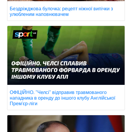
Бездріжджова булочка: рецепт ніжної випічки з
улюбленим наповнювачем
ОФІЦІЙНО. "Челсі" відправив травмованого
нападника в оренду до іншого клубу Англійської
Прем'єр-ліги