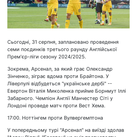
Сьогодні, 31 серпня, заплановано проведення
семи поєдинків третього раунду Англійської
Прем'єр-ліги сезону 2024/2025.
Зокрема, Арсенал, за який грає Олександр
Зінченко, зіграє вдома проти Брайтона. У
Ліверпулі відбудеться "українське дербі" --
Евертон Віталія Миколенка прийме Борнмут Іллі
Забарного. Чемпіон Англії Манчестер Сіті у
Лондоні проведе матч проти Вест Хема.
17:00. Ноттінгем проти Вулвергемптона
У попередньому турі "Арсенал" на виїзді здолав