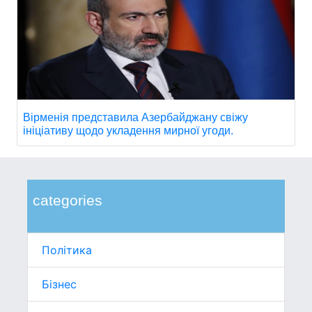
Вірменія представила Азербайджану свіжу
ініціативу щодо укладення мирної угоди.
categories
Політика
Бізнес