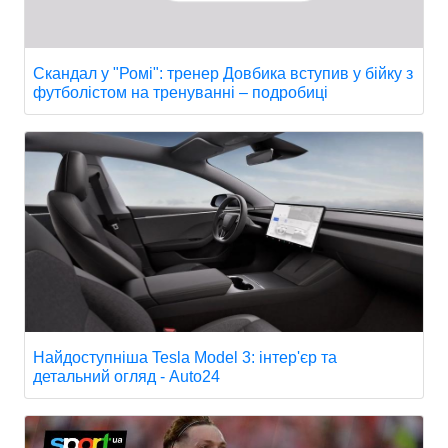
Скандал у "Ромі": тренер Довбика вступив у бійку з
футболістом на тренуванні – подробиці
Найдоступніша Tesla Model 3: інтер'єр та
детальний огляд - Auto24