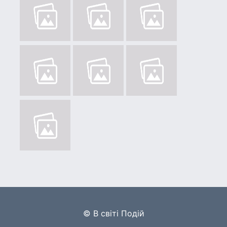
© В світі Подій