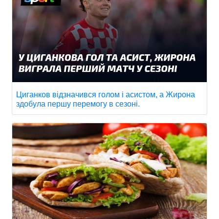
Циганков відзначився голом і асистом, а Жирона
здобула першу перемогу в сезоні.