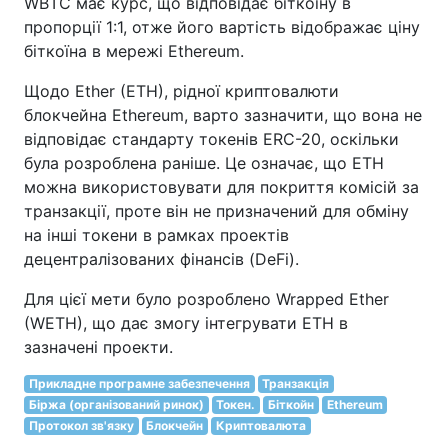
WBTC має курс, що відповідає біткоїну в
пропорції 1:1, отже його вартість відображає ціну
біткоїна в мережі Ethereum.
Щодо Ether (ETH), рідної криптовалюти
блокчейна Ethereum, варто зазначити, що вона не
відповідає стандарту токенів ERC-20, оскільки
була розроблена раніше. Це означає, що ETH
можна використовувати для покриття комісій за
транзакції, проте він не призначений для обміну
на інші токени в рамках проектів
децентралізованих фінансів (DeFi).
Для цієї мети було розроблено Wrapped Ether
(WETH), що дає змогу інтегрувати ETH в
зазначені проекти.
Прикладне програмне забезпечення
Транзакція
Біржа (організований ринок)
Токен.
Біткойн
Ethereum
Протокол зв'язку
Блокчейн
Криптовалюта