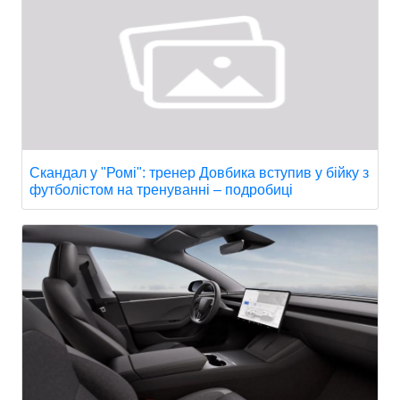
Скандал у "Ромі": тренер Довбика вступив у бійку з
футболістом на тренуванні – подробиці