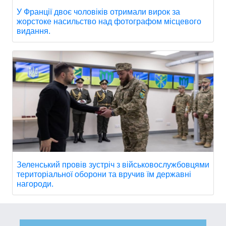
У Франції двоє чоловіків отримали вирок за
жорстоке насильство над фотографом місцевого
видання.
Зеленський провів зустріч з військовослужбовцями
територіальної оборони та вручив їм державні
нагороди.