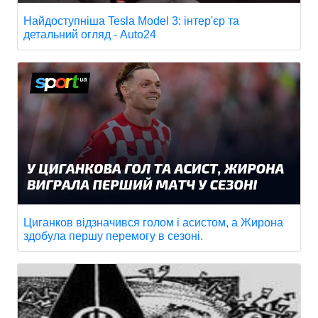
Найдоступніша Tesla Model 3: інтер'єр та
детальний огляд - Auto24
Циганков відзначився голом і асистом, а Жирона
здобула першу перемогу в сезоні.