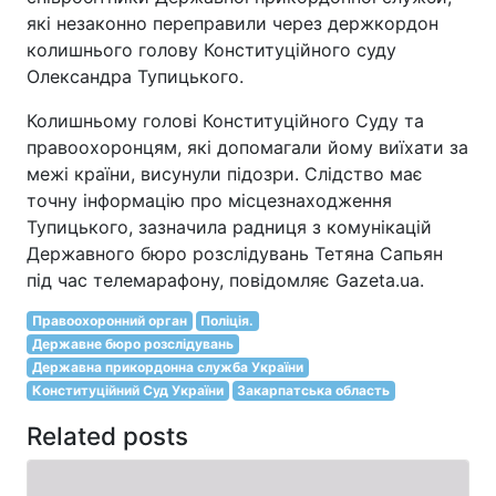
які незаконно переправили через держкордон
колишнього голову Конституційного суду
Олександра Тупицького.
Колишньому голові Конституційного Суду та
правоохоронцям, які допомагали йому виїхати за
межі країни, висунули підозри. Слідство має
точну інформацію про місцезнаходження
Тупицького, зазначила радниця з комунікацій
Державного бюро розслідувань Тетяна Сапьян
під час телемарафону, повідомляє Gazeta.ua.
Правоохоронний орган
Поліція.
Державне бюро розслідувань
Державна прикордонна служба України
Конституційний Суд України
Закарпатська область
Related posts