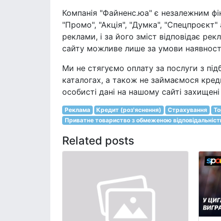
Компанія "Файненс.юа" є незалежним фі
"Промо", "Акція", "Думка", "Спецпроєкт
реклами, і за його зміст відповідає ре
сайту можливе лише за умови наявності 
Ми не стягуємо оплату за послуги з під
каталогах, а також не займаємося кред
особисті дані на нашому сайті захищен
Реклама
Кредит (роз'яснення)
Страхування
То
Приватне товариство з обмеженою відповідальніс
Related posts