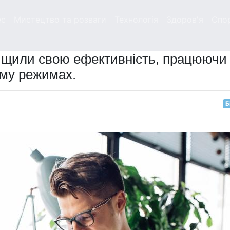
ес
Мистецтво та розваги
Технологія
Здоров'я
Спо
вищили свою ефективність, працюючи
ому режимах.
Б