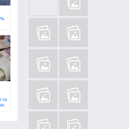
ль
и та
ік.