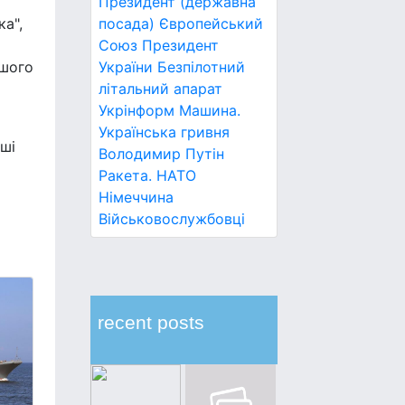
Президент (державна
а",
посада)
Європейський
Союз
Президент
ашого
України
Безпілотний
літальний апарат
Укрінформ
Машина.
Українська гривня
ші
Володимир Путін
Ракета.
НАТО
Німеччина
Військовослужбовці
recent posts