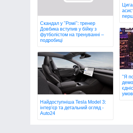
Цига
асис
перш
Скандал у "Ромі": тренер
Довбика вступив у бійку з
футболістом на тренуванні –
подробиці
"Я п
демо
єдніс
умов
Найдоступніша Tesla Model 3:
інтер'єр та детальний огляд -
Auto24