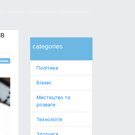
рт
Наука
Навколишнє середовище
 в
categories
ізнес
Політика
Бізнес
Мистецтво та
розваги
Технологія
Здоров'я