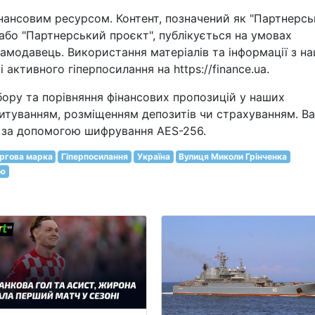
нансовим ресурсом. Контент, позначений як "Партнерськ
" або "Партнерський проєкт", публікується на умовах
кламодавець. Використання матеріалів та інформації з н
активного гіперпосилання на https://finance.ua.
бору та порівняння фінансових пропозицій у наших
итуванням, розміщенням депозитів чи страхуванням. Ва
і за допомогою шифрування AES-256.
ргова марка
Гіперпосилання
Україна
Вулиця Миколи Грінченка
тю