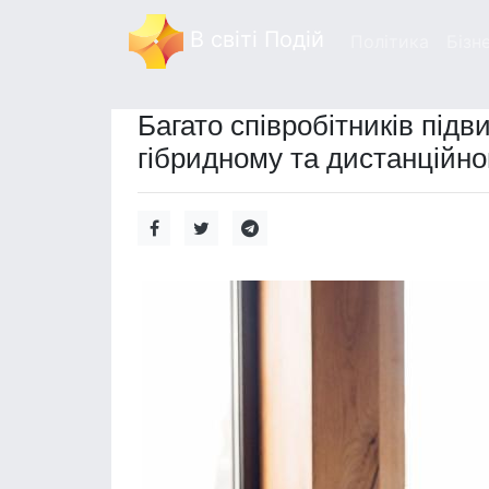
В світі Подій
Політика
Бізн
Багато співробітників під
гібридному та дистанційн