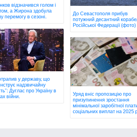
нков відзначився голом і
том, а Жирона здобула
До Севастополя прибув
у перемогу в сезоні.
потужний десантний корабе
Російської Федерації (фото)
отрапив у державу, що
нструє надзвичайну
ть": Дуглас про Україну в
Уряд вніс пропозицію про
ах війни.
призупинення зростання
мінімальної заробітної плат
соціальних виплат на 2025 р