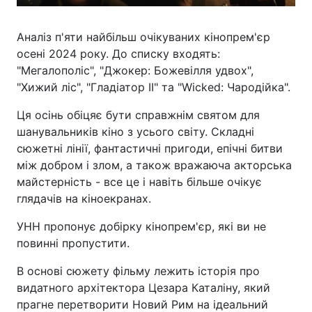
Аналіз п'яти найбільш очікуваних кінопрем'єр
осені 2024 року. До списку входять:
"Мегалополіс", "Джокер: Божевілля удвох",
"Хижий ліс", "Гладіатор II" та "Wicked: Чародійка".
Ця осінь обіцяє бути справжнім святом для
шанувальників кіно з усього світу. Складні
сюжетні лінії, фантастичні пригоди, епічні битви
між добром і злом, а також вражаюча акторська
майстерність - все це і навіть більше очікує
глядачів на кіноекранах.
УНН пропонує добірку кінопрем'єр, які ви не
повинні пропустити.
В основі сюжету фільму лежить історія про
видатного архітектора Цезара Каталіну, який
прагне перетворити Новий Рим на ідеальний