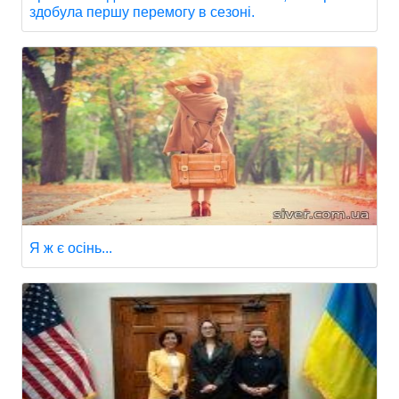
здобула першу перемогу в сезоні.
Я ж є осінь...