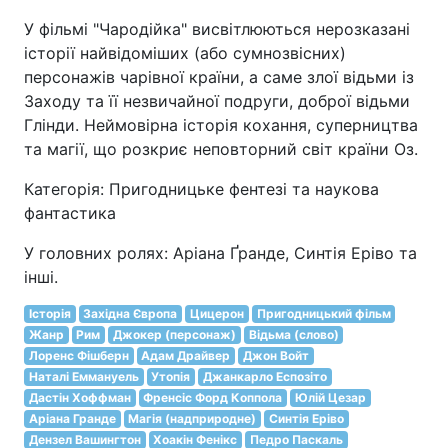
У фільмі "Чародійка" висвітлюються нерозказані
історії найвідоміших (або сумнозвісних)
персонажів чарівної країни, а саме злої відьми із
Заходу та її незвичайної подруги, доброї відьми
Глінди. Неймовірна історія кохання, суперництва
та магії, що розкриє неповторний світ країни Оз.
Категорія: Пригодницьке фентезі та наукова
фантастика
У головних ролях: Аріана Ґранде, Синтія Еріво та
інші.
Історія
Західна Європа
Цицерон
Пригодницький фільм
Жанр
Рим
Джокер (персонаж)
Відьма (слово)
Лоренс Фішберн
Адам Драйвер
Джон Войт
Наталі Еммануель
Утопія
Джанкарло Еспозіто
Дастін Хоффман
Френсіс Форд Коппола
Юлій Цезар
Аріана Гранде
Магія (надприродне)
Синтія Еріво
Дензел Вашингтон
Хоакін Фенікс
Педро Паскаль