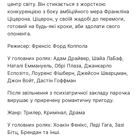
центр світу. Він стикається з жорсткою
конкуренцією з боку амбіційного мера Франкліна
Ціцерона. Ціцерон, у своїй жадобі до перемоги,
готовий на будь-які кроки, аби здолати свого
опонента.
Режисер: Френсіс Форд Коппола
У головних ролях: Адам Драйвер, Шайа ЛаБаф,
Наталі Еммануель, Обрі Плаза, Джанкарло
Еспозіто, Лоуренс Фішберн, Джейсон Шварцман,
Джон Войт, Дастін Гоффман
Після звільнення з психіатричної закладу парочка
вирушає у приречену романтичну пригоду.
Жанр: Трилер, Кримінал, Драма
У головних ролях: Хоакін Фенікс, Леді Гага, Зазі
Бітц, Брендан та інші.