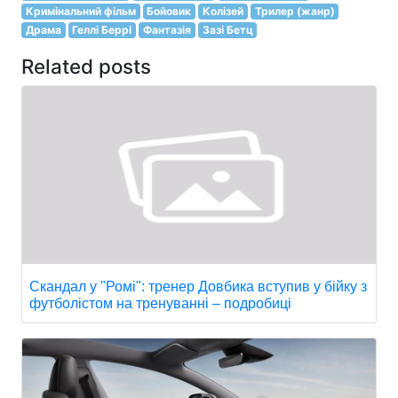
Кримінальний фільм
Бойовик
Колізей
Трилер (жанр)
Драма
Геллі Беррі
Фантазія
Зазі Бетц
Related posts
Скандал у "Ромі": тренер Довбика вступив у бійку з
футболістом на тренуванні – подробиці