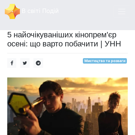
В світі Подій
5 найочікуваніших кінопрем'єр
осені: що варто побачити | УНН
Мистецтво та розваги