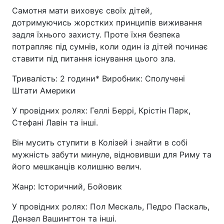
Самотня мати виховує своїх дітей,
дотримуючись жорстких принципів виживання
задля їхнього захисту. Проте їхня безпека
потрапляє під сумнів, коли один із дітей починає
ставити під питання існування цього зла.
Тривалість: 2 години* Виробник: Сполучені
Штати Америки
У провідних ролях: Геллі Беррі, Крістін Парк,
Стефані Лавін та інші.
Він мусить ступити в Колізей і знайти в собі
мужність забути минуле, відновивши для Риму та
його мешканців колишню велич.
Жанр: Історичний, Бойовик
У провідних ролях: Пол Мескаль, Педро Паскаль,
Дензел Вашингтон та інші.